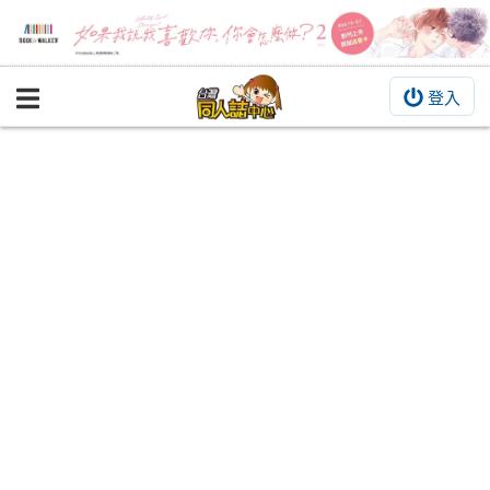
登入
BOOKY書集倉庫
同人作品
同人誌
同人周邊
同人數位作品
活動&消息
同人誌活動
最新消息
同人相關店家
宣傳&交流