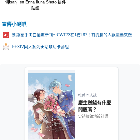
Nijisanji en Enna Iluna Shoto 掛件
貼紙
宣傳小喇叭
馴龍高手黑白插畫新刊～CWT73在1樓L67！有興趣的人歡迎過來逛逛！
FFXIV同人系列★咕啵幻卡套組
推薦同人誌
慶生送錢有什麼
問題嗎？
史詩級領地設計師