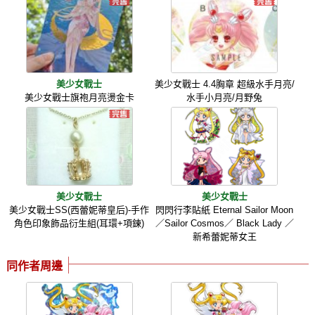
美少女戰士
美少女戰士 4.4胸章 超級水手月亮/
美少女戰士旗袍月亮燙金卡
水手小月亮/月野兔
美少女戰士
美少女戰士
美少女戰士SS(西蕾妮蒂皇后)-手作
閃閃行李貼紙 Eternal Sailor Moon
角色印象飾品衍生組(耳環+項鍊)
／Sailor Cosmos／ Black Lady ／
新希蕾妮蒂女王
同作者周邊