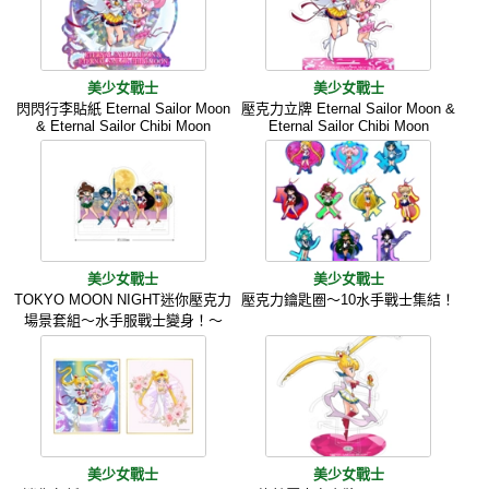
美少女戰士
美少女戰士
閃閃行李貼紙 Eternal Sailor Moon
壓克力立牌 Eternal Sailor Moon &
& Eternal Sailor Chibi Moon
Eternal Sailor Chibi Moon
美少女戰士
美少女戰士
TOKYO MOON NIGHT迷你壓克力
壓克力鑰匙圈～10水手戰士集結！
場景套組～水手服戰士變身！～
美少女戰士
美少女戰士