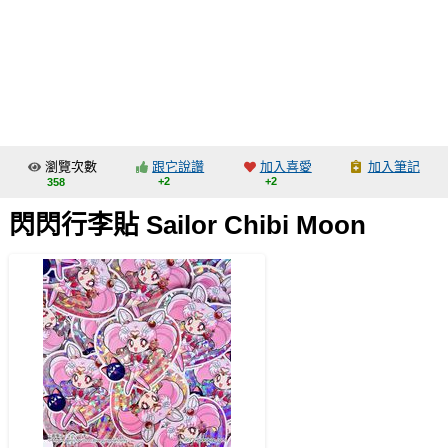
同人社團
工作委託
同人宣傳看板
繪圖藝廊
瀏覽次數
跟它說讚
加入喜愛
加入筆記
交流中心
+2
+2
358
攤位轉讓區
閃閃行李貼 Sailor Chibi Moon
會員功能選單
會員中心
註冊會員
登入