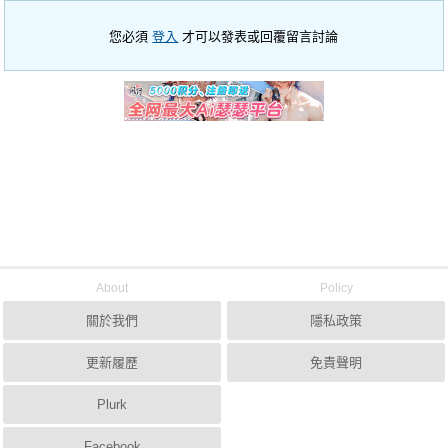
您必須
登入
才可以發表或回覆留言討論
About
Policy
關於我們
隱私政策
更新履歷
免責聲明
Plurk
Facebook