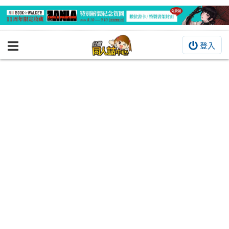
登入
BOOKY書集倉庫
同人作品
同人誌
同人周邊
同人數位作品
活動&消息
同人誌活動
最新消息
同人相關店家
宣傳&交流