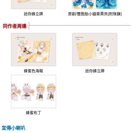
迷你蜂立牌
原創/雙胞胎小貓車票夾(附珠鍊)
同作者周邊
蜂蜜色海報
迷你蜂立牌
蜂蜜布丁
宣傳小喇叭