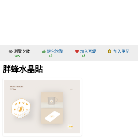
同人社團
工作委託
同人宣傳看板
繪圖藝廊
瀏覽次數
跟它說讚
加入喜愛
加入筆記
交流中心
+2
+3
285
攤位轉讓區
胖蜂水晶貼
會員功能選單
會員中心
註冊會員
登入