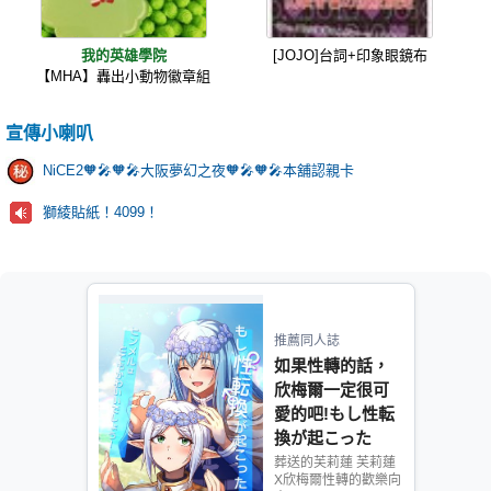
我的英雄學院
[JOJO]台詞+印象眼鏡布
【MHA】轟出小動物徽章組
宣傳小喇叭
NiCE2🧡🎤🧡🎤大阪夢幻之夜🧡🎤🧡🎤本舖認親卡
獅綾貼紙！4099！
推薦同人誌
如果性轉的話，
欣梅爾一定很可
愛的吧!もし性転
換が起こった
ら、ヒンメルは
葬送的芙莉蓮 芙莉蓮
X欣梅爾性轉的歡樂向
とてもかわいい