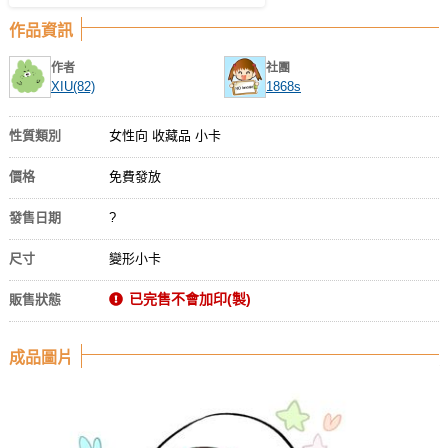
作品資訊
作者
社團
XIU(82)
1868s
性質類別
女性向 收藏品 小卡
價格
免費發放
發售日期
?
尺寸
變形小卡
已完售不會加印(製)
販售狀態
成品圖片