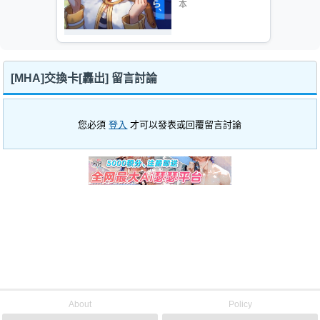
本
でしょう！
[MHA]交換卡[轟出] 留言討論
您必須
登入
才可以發表或回覆留言討論
About
Policy