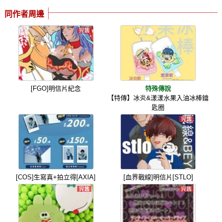
同作者周邊
[FGO]明信片紀念
特殊傳說
【特傳】冰炎&漾漾水果入油冰棒鑰
匙圈
[COS]生寫真+拍立得[AXIA]
[血界戰線]明信片[STLO]