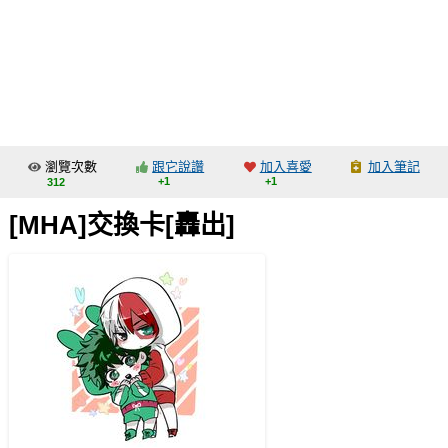
同人社團
工作委託
同人宣傳看板
繪圖藝廊
瀏覽次數
跟它說讚
加入喜愛
加入筆記
交流中心
+1
+1
312
攤位轉讓區
[MHA]交換卡[轟出]
會員功能選單
會員中心
註冊會員
登入