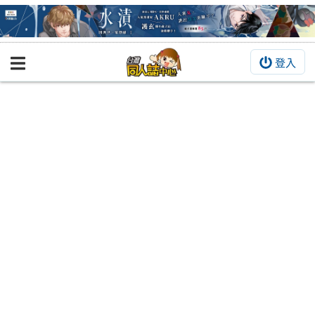
登入
BOOKY書集倉庫
同人作品
同人誌
同人周邊
同人數位作品
活動&消息
同人誌活動
最新消息
同人相關店家
宣傳&交流