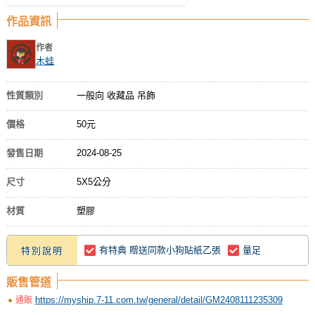
作品資訊
作者
木蛙
性質類別
一般向 收藏品 吊飾
價格
50元
發售日期
2024-08-25
尺寸
5X5公分
材質
塑膠
有特典 贈送同款小狗貼紙乙張
量足
特別說明
販售管道
https://myship.7-11.com.tw/general/detail/GM2408111235309
通販