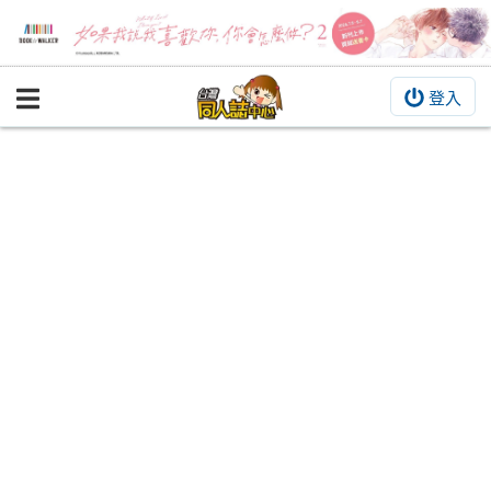
登入
BOOKY書集倉庫
同人作品
同人誌
同人周邊
同人數位作品
活動&消息
同人誌活動
最新消息
同人相關店家
宣傳&交流