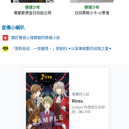
排球少年
排球少年
萬聖節燙金日向拍立得
日向票根小卡-小聚會
宣傳小喇叭
關於聲音心理實驗的懸疑小說
「我對叔叔...一見鍾情。」原創BL✦以音樂相繫的叔姪之愛✦
推薦同人誌
Rires.
Unlight 侍僧組生前捏
造；無CP向