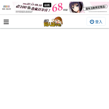
登入
BOOKY書集倉庫
同人作品
同人誌
同人周邊
同人數位作品
活動&消息
同人誌活動
最新消息
同人相關店家
宣傳&交流