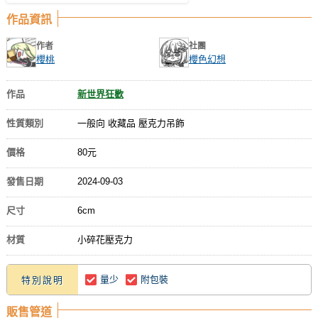
作品資訊
作者
社團
櫻桃
櫻色幻想
作品
新世界狂歡
性質類別
一般向 收藏品 壓克力吊飾
價格
80元
發售日期
2024-09-03
尺寸
6cm
材質
小碎花壓克力
量少
附包裝
特別說明
販售管道