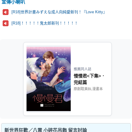
宣傳小喇叭
[R18]世界計畫みずえな成人向純愛新刊！『Love Kitty』
[R18]！！！！！鬼太郎新刊！！！！！
推薦同人誌
慢慢君<下集>．
完結篇
原創耽美BL漫畫本
新世界狂歡／八雲 小碎花吊飾 留言討論