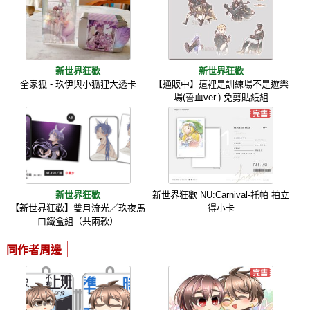
新世界狂歡
新世界狂歡
全家狐 - 玖伊與小狐狸大透卡
【通販中】這裡是訓練場不是遊樂
場(誓血ver.) 免剪貼紙組
新世界狂歡
新世界狂歡 NU:Carnival-托帕 拍立
【新世界狂歡】雙月流光／玖夜馬
得小卡
口鐵盒組（共兩款）
同作者周邊