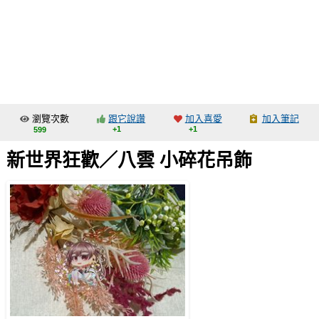
同人社團
工作委託
同人宣傳看板
繪圖藝廊
瀏覽次數
跟它說讚
加入喜愛
加入筆記
交流中心
+1
+1
599
攤位轉讓區
新世界狂歡／八雲 小碎花吊飾
會員功能選單
會員中心
註冊會員
登入