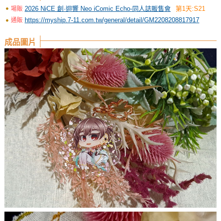
2026 NiCE 創·迴響 Neo iComic Echo-同人誌販售會
第1天:S21
場販
https://myship.7-11.com.tw/general/detail/GM2208208817917
通販
成品圖片