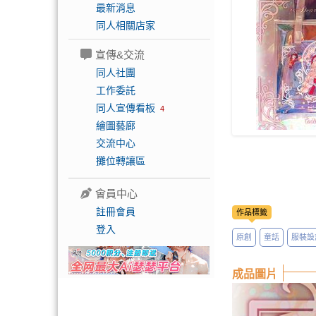
最新消息
同人相關店家
宣傳&交流
同人社團
工作委託
同人宣傳看板
4
繪圖藝廊
交流中心
攤位轉讓區
會員中心
註冊會員
作品標籤
登入
原創
童話
服裝設
成品圖片