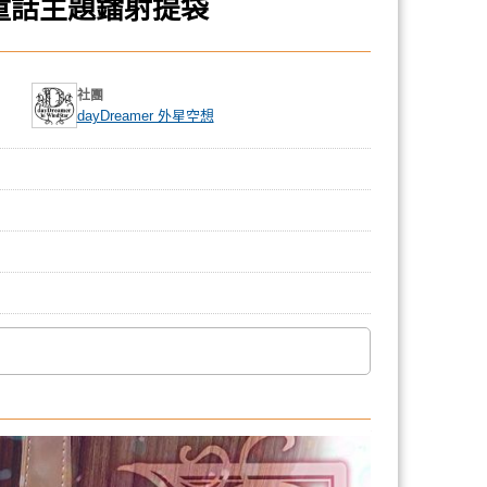
and 童話主題鐳射提袋
社團
dayDreamer 外星空想