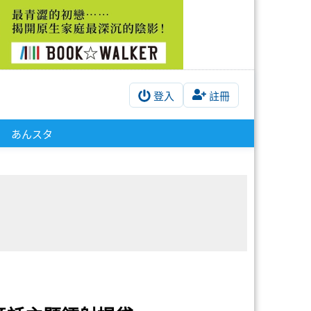
登入
註冊
！
あんスタ