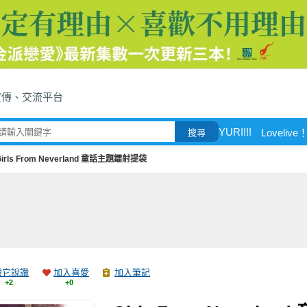
宣傳、交流平台
YURI!!!
Lovelive
搜尋
Girls From Neverland 童話主題鐳射提袋
跟它說讚
加入喜愛
加入筆記
+2
+0