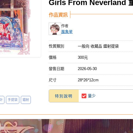
Girls From Neverl
作品資訊
作者
風象星
性質類別
一般向 收藏品 鐳射提袋
價格
300元
發售日期
2026-05-30
尺寸
28*26*12cm
量少
特別說明
計
手提袋
鐳射