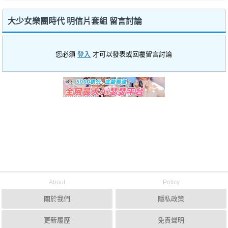
大少女樂團時代 明信片套組 留言討論
您必須
登入
才可以發表或回覆留言討論
About
Policy
關於我們
隱私政策
更新履歷
免責聲明