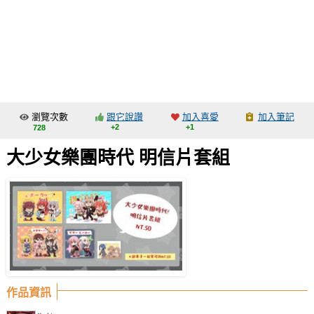
同人社團
工作委託
同人宣傳看板
繪圖藝廊
瀏覽次數
跟它說讚
加入喜愛
加入筆記
交流中心
+2
+1
728
攤位轉讓區
大少女樂團時代 明信片套組
會員功能選單
會員中心
註冊會員
登入
作品資訊