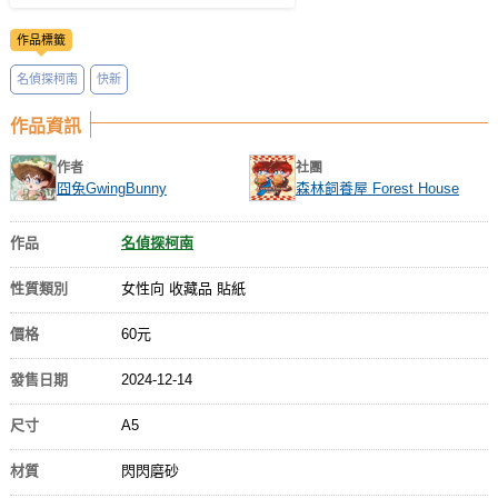
作品標籤
名偵探柯南
快新
作品資訊
作者
社團
囧兔GwingBunny
森林飼養屋 Forest House
作品
名偵探柯南
性質類別
女性向 收藏品 貼紙
價格
60元
發售日期
2024-12-14
尺寸
A5
材質
閃閃磨砂