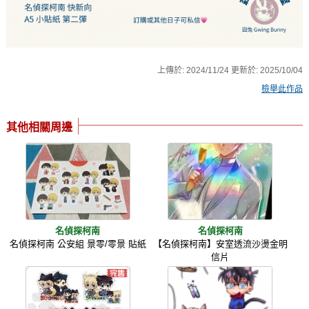
上傳於:
2024/11/24
更新於:
2025/10/04
檢舉此作品
其他相關周邊
名偵探柯南
名偵探柯南
名偵探柯南 公安組 景零/零景 貼紙
【名偵探柯南】安室透流沙燙金明
信片