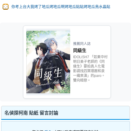
你考上台大我烤了地瓜烤地瓜啊烤地瓜貼貼烤地瓜鳥水晶貼
推薦同人誌
同級生
IDOLiSH7 「如果中村
明日美子老師的《同
級生》要拍真人化電
影請找四葉環跟和泉
一織來演」的paro。
雙向暗戀。
名偵探柯南 貼紙 留言討論