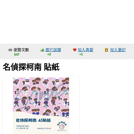
同人社團
工作委託
同人宣傳看板
繪圖藝廊
瀏覽次數
跟它說讚
加入喜愛
加入筆記
交流中心
+2
+1
547
攤位轉讓區
名偵探柯南 貼紙
會員功能選單
會員中心
註冊會員
登入