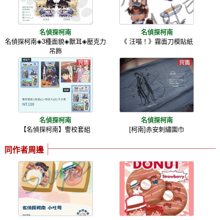
名偵探柯南
名偵探柯南
名偵探柯南◈3種面貌◈獸耳◈壓克力
《 汪喵！》霧面刀模貼紙
吊飾
名偵探柯南
名偵探柯南
【名偵探柯南】警校套組
[柯南]赤安刺繡圍巾
同作者周邊