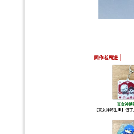
同作者周邊
真女神轉
【真女神轉生Ⅲ】但丁