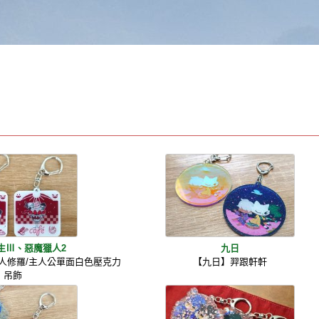
生Ⅲ、惡魔獵人2
九日
人修羅/主人公單面白色壓克力
【九日】羿跟軒軒
吊飾