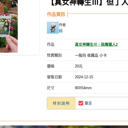
【真女神轉生Ⅲ】但丁人
作品資訊
作者
純
作品
真女神轉生Ⅲ、惡魔獵人2
性質類別
一般向 收藏品 小卡
價格
20元
發售日期
2024-12-15
尺寸
90X54mm
量足
特別說明