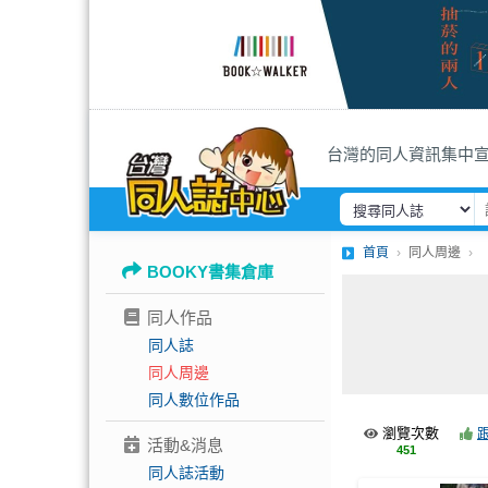
台灣的同人資訊集中
首頁
同人周邊
BOOKY書集倉庫
同人作品
同人誌
同人周邊
同人數位作品
瀏覽次數
活動&消息
451
同人誌活動