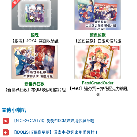
銀魂
藍色監獄
【銀魂】JOY4! 霧面收納盒
【藍色監獄】白組明信片組
Fate/GrandOrder
新世界狂歡
【FGO】過勞賢王押花壓克力鑰匙
【新世界狂歡】布伊&啖伊明信片組
圈
宣傳小喇叭
【NiCE2+CWT73】努努/10CM娃娃用沙灘草帽
【IDOLiSH7偶像星願】漫畫本-歡迎來到愛娜村！