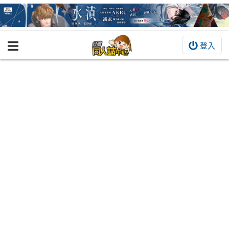
登入
BOOKY書集倉庫
同人作品
同人誌
同人周邊
同人數位作品
活動&消息
同人誌活動
最新消息
同人相關店家
宣傳&交流