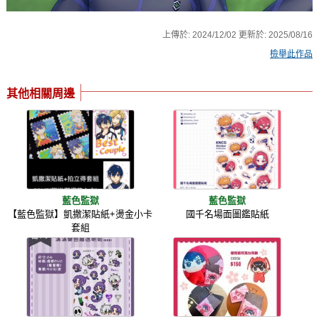
上傳於:
2024/12/02
更新於:
2025/08/16
檢舉此作品
其他相關周邊
藍色監獄
藍色監獄
【藍色監獄】凱撒潔貼紙+燙金小卡
國千名場面圖鑑貼紙
套組