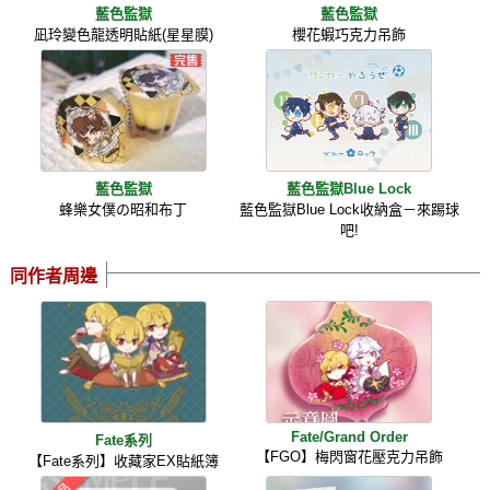
藍色監獄
藍色監獄
凪玲變色龍透明貼紙(星星膜)
櫻花蝦巧克力吊飾
藍色監獄
藍色監獄Blue Lock
蜂樂女僕の昭和布丁
藍色監獄Blue Lock收納盒－來踢球
吧!
同作者周邊
Fate/Grand Order
Fate系列
【FGO】梅閃窗花壓克力吊飾
【Fate系列】收藏家EX貼紙簿