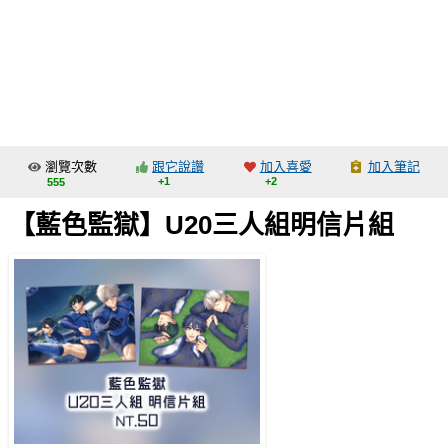
同人社團
工作委託
同人宣傳看板
繪圖藝廊
瀏覽次數
跟它說讚
加入喜愛
加入筆記
交流中心
+1
+2
555
攤位轉讓區
【藍色監獄】U20三人組明信片組
會員功能選單
會員中心
註冊會員
登入