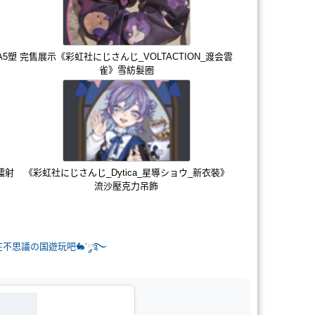
A5塑
完售展示《彩虹社にじさんじ_VOLTACTION_渡会雲
雀》雪紡髮圈
鐳射
《彩虹社にじさんじ_Dytica_星導ショウ_新衣裝》
流沙壓克力吊飾
⏱️ 一起在不思議の国遊玩吧🐇་༘࿐