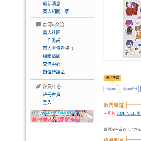
最新消息
同人相關店家
宣傳&交流
同人社團
工作委託
同人宣傳看板
3
繪圖藝廊
交流中心
攤位轉讓區
作品標籤
會員中心
nijisanji
nijisanjiEN
註冊會員
登入
販售管道
2026 NiCE
場販
真的沒有喜歡にじさ
成品圖片