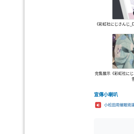
《彩虹社にじさんじ_D
完售展示《彩虹社にじさ
宣傳小喇叭
小松田用催眠術