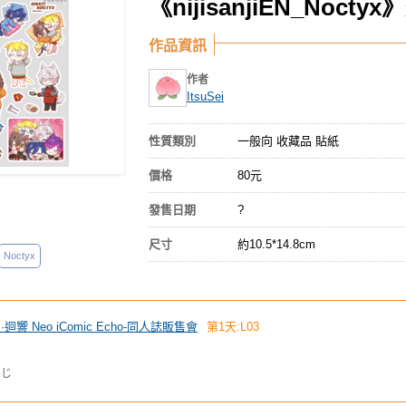
《nijisanjiEN_Noc
作品資訊
作者
ItsuSei
性質類別
一般向 收藏品 貼紙
價格
80元
發售日期
?
尺寸
約10.5*14.8cm
Noctyx
 創·迴響 Neo iComic Echo-同人誌販售會
第1天:L03
んじ