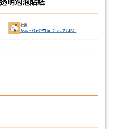
tyx》透明泡泡貼紙
社團
身高不夠鞋跟來湊（いつでも晴）