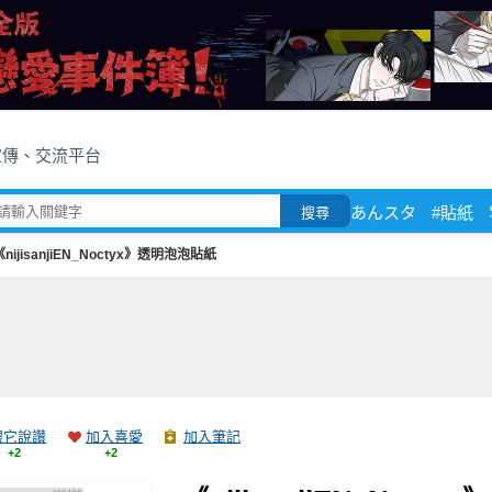
宣傳、交流平台
あんスタ
#貼紙
搜尋
《nijisanjiEN_Noctyx》透明泡泡貼紙
跟它說讚
加入喜愛
加入筆記
+2
+2