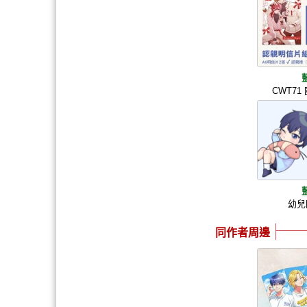
CWT7
幼兒
同作者周邊