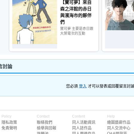
【寶可夢】來自
森之洋館的赤日
與濱海市的夥伴
們
寶可夢 主要是赤日跟
大葉電次的互動
言討論
您必須
登入
才可以發表或回覆留言討
Policy
Contact
Content
Help
隱私政策
聯絡我們
同人活動資訊
繪圖藝廊作品
免責聲明
檢舉與回報
同人誌作品
同人交流中心
許願池
同人周邊作品
Q&A問與答