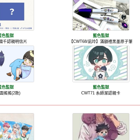
藍色監獄
藍色監獄
1 國千認親明信片
【CWT68/凪玲】滿額禮黑墨原子筆
藍色監獄
藍色監獄
園搖搖(2款)
CWT71 糸師潔認親卡