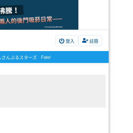
登入
註冊
Fate/
んさんぶるスターズ