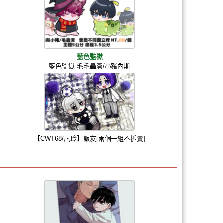
藍色監獄
藍色監獄 毛毛蟲潔/小豬內斯
【CWT68/凪玲】飯友[兩個一組不拆賣]