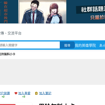
宣傳、交流平台
我的英雄學院
あ
搜尋
凪玲無料小卡
跟它說讚
加入喜愛
加入筆記
+2
+3