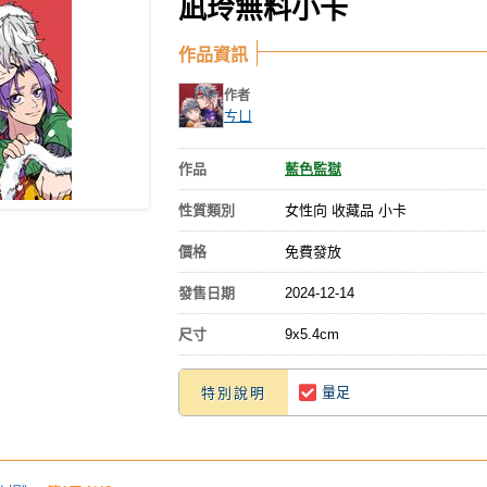
凪玲無料小卡
作品資訊
作者
ㄘㄩ
作品
藍色監獄
性質類別
女性向 收藏品 小卡
價格
免費發放
發售日期
2024-12-14
尺寸
9x5.4cm
量足
特別說明