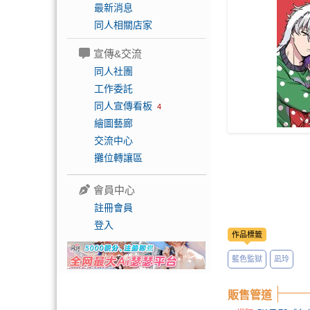
最新消息
同人相關店家
宣傳&交流
同人社團
工作委託
同人宣傳看板
4
繪圖藝廊
交流中心
攤位轉讓區
會員中心
註冊會員
登入
作品標籤
藍色監獄
凪玲
販售管道