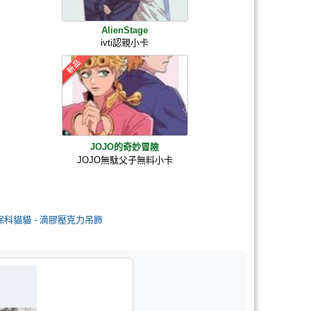
AlienStage
ivti認親小卡
JOJO的奇妙冒險
JOJO無駄父子無料小卡
保科貓貓 - 滴膠壓克力吊飾