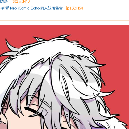
台北場》
第1天:N48
 創·迴響 Neo iComic Echo-同人誌販售會
第1天:H54