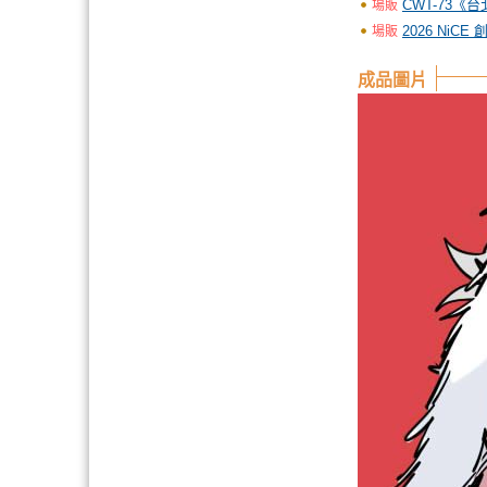
CWT-73《
場販
2026 NiCE
場販
成品圖片