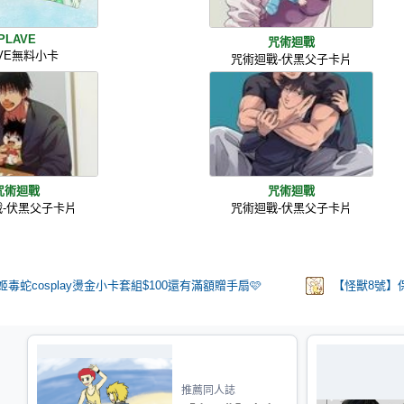
PLAVE
咒術迴戰
AVE無料小卡
咒術迴戰-伏黑父子卡片
咒術迴戰
咒術迴戰
戰-伏黑父子卡片
咒術迴戰-伏黑父子卡片
姬毒蛇cosplay燙金小卡套組$100還有滿額贈手扇🩷
【怪獸8號】
推薦同人誌