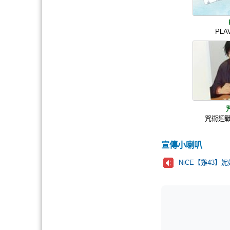
PL
咒術迴
宣傳小喇叭
NiCE【雞43】妮