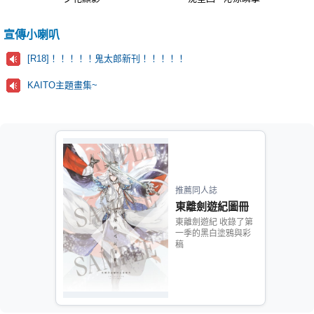
宣傳小喇叭
[R18]！！！！！鬼太郎新刊！！！！！
KAITO主題畫集~
推薦同人誌
東離劍遊紀圖冊
東離劍遊紀 收錄了第
一季的黑白塗鴉與彩
稿