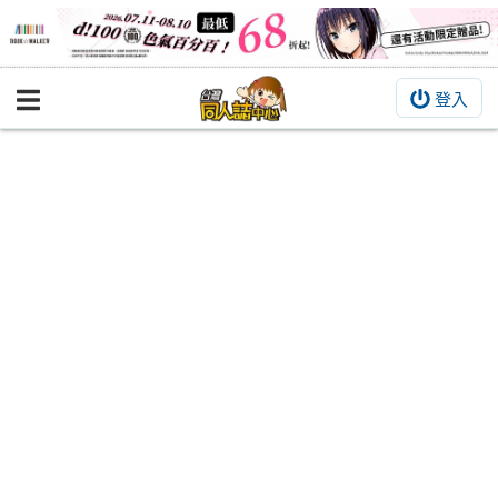
登入
BOOKY書集倉庫
同人作品
同人誌
同人周邊
同人數位作品
活動&消息
同人誌活動
最新消息
同人相關店家
宣傳&交流