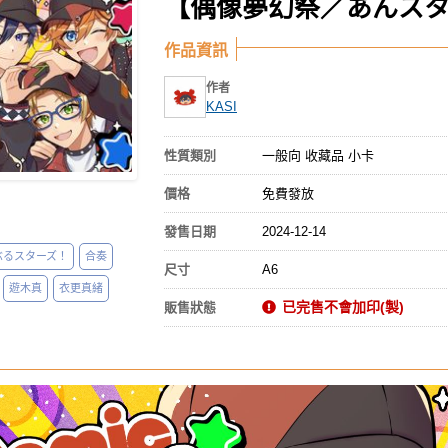
【偶像夢幻祭／あんスタ
作品資訊
作者
KASI
性質類別
一般向 收藏品 小卡
價格
免費發放
發售日期
2024-12-14
ぶるスターズ！
合奏
尺寸
A6
遊木真
衣更真緒
已完售不會加印(製)
販售狀態