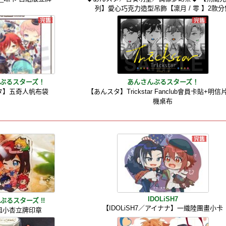
列】愛心巧克力造型吊飾【凜月 / 零 】2款分
ぶるスターズ！
あんさんぶるスターズ！
タ】五奇人帆布袋
【あんスタ】Trickstar Fanclub會員卡貼+明信
機桌布
IDOLiSH7
ぶるスターズ !!
【IDOLiSH7／アイナナ】一織陸團畫小卡
姐小杏立牌印章