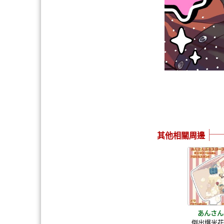
其他相關周邊
あんさん
倒出爆米花