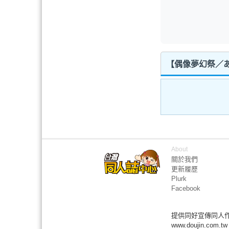
【偶像夢幻祭／あ
About
關於我們
更新履歷
Plurk
Facebook
提供同好宣傳同人
www.doujin.com.tw