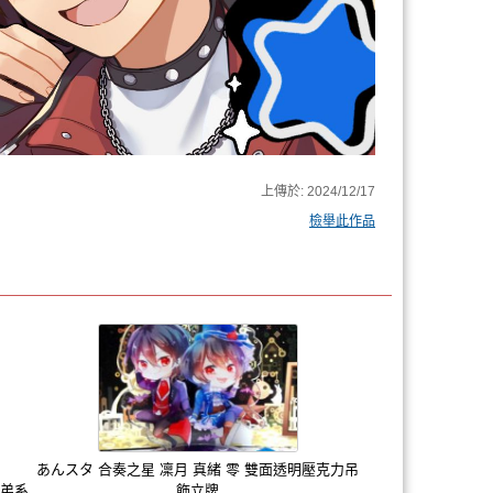
上傳於:
2024/12/17
檢舉此作品
あんスタ 合奏之星 凜月 真緒 零 雙面透明壓克力吊
兄弟系
飾立牌