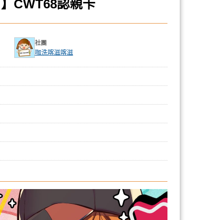
】CWT68認親卡
社團
咖洗喀滋喀滋