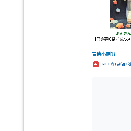
あんさん
【偶像夢幻祭／あんス
宣傳小喇叭
NiCE魔審新品!