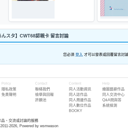
んスタ】CWT68認親卡 留言討論
您必須
登入
才可以發表或回覆留言討
Policy
Contact
Content
Help
隱私政策
聯絡我們
同人活動資訊
繪圖藝廊作品
免責聲明
檢舉與回報
同人誌作品
同人交流中心
許願池
同人周邊作品
Q&A問與答
同人數位作品
系統檢測
BOOKY
作品、交流或討論的服務
 2011-2026, Powered by wsmwason