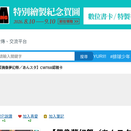
宣傳、交流平台
YURI!!
#排球少年
搜尋
【偶像夢幻祭／あんスタ】CWT68認親卡
跟它說讚
加入喜愛
加入筆記
+1
+2