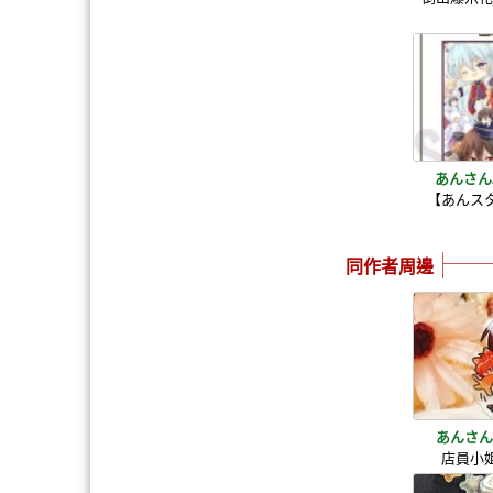
あんさん
【あんス
同作者周邊
あんさん
店員小