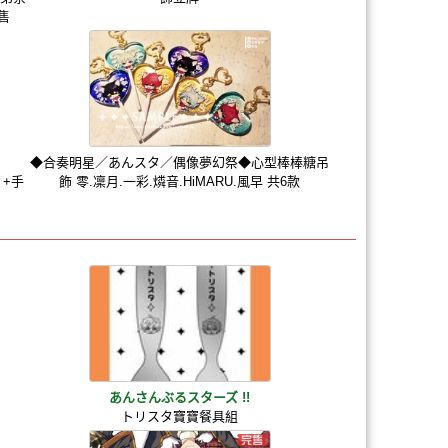
售
◆合奏明星／あんスタ／偶像夢幻祭◆心型棒棒糖吊
片+手
飾 零.凜月.一彩.燐音.HiMARU.風早 共6款
あんさんぶるスターズ !!
トリスタ寶寶餐具組