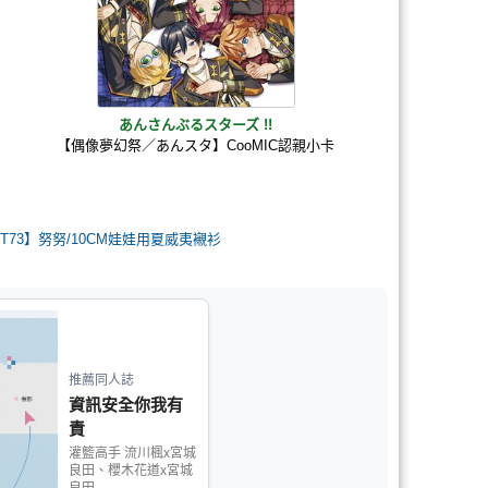
あんさんぶるスターズ !!
卡
【偶像夢幻祭／あんスタ】CooMIC認親小卡
CWT73】努努/10CM娃娃用夏威夷襯衫
推薦同人誌
資訊安全你我有
責
灌籃高手 流川楓x宮城
良田、櫻木花道x宮城