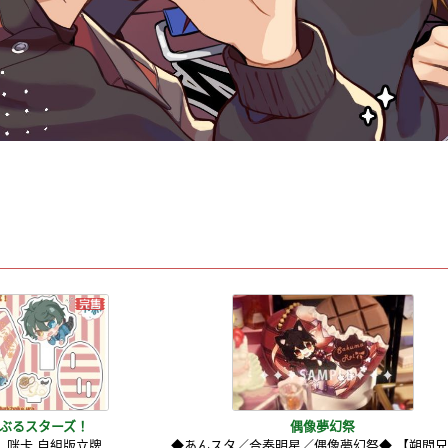
ぶるスターズ！
偶像夢幻祭
_咪卡 自組版立牌
◆あんスタ／合奏明星／偶像夢幻祭◆ 【朔間