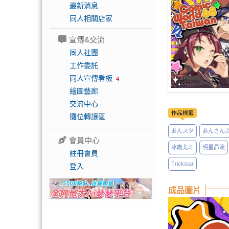
最新消息
同人相關店家
宣傳&交流
同人社團
工作委託
同人宣傳看板
4
繪圖藝廊
交流中心
作品標籤
攤位轉讓區
あんスタ
あんさん
會員中心
冰鷹北斗
明星昴流
註冊會員
Trickstar
登入
成品圖片