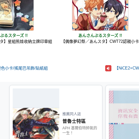
ぶるスターズ !!
あんさんぶるスターズ !!
タ】星組熊娃收納立牌印章組
【偶像夢幻祭／あんスタ】CWT72認親小
 燙色小卡/搖尾巴吊飾/貼紙組
【NiCE2+
推薦同人誌
普魯士特區
APH 基爾伯特帥氣的
一生！