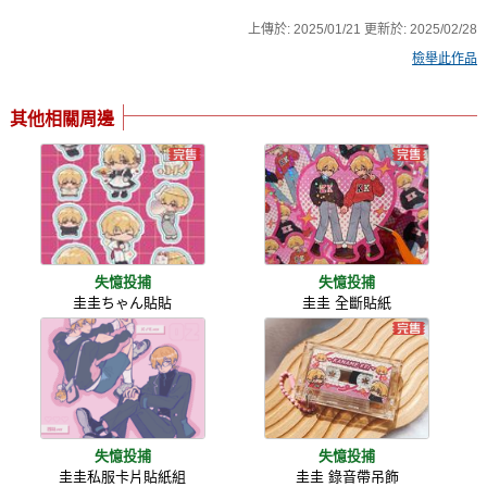
上傳於:
2025/01/21
更新於:
2025/02/28
檢舉此作品
其他相關周邊
失憶投捕
失憶投捕
圭圭ちゃん貼貼
圭圭 全斷貼紙
失憶投捕
失憶投捕
圭圭私服卡片貼紙組
圭圭 錄音帶吊飾