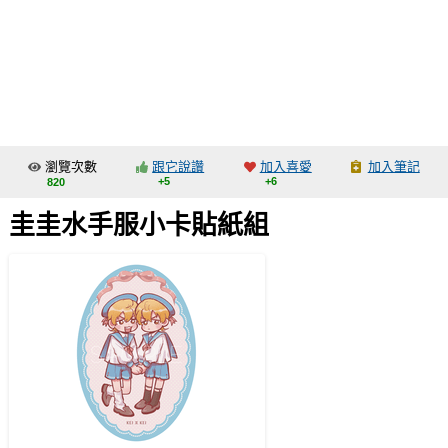
同人社團
工作委託
同人宣傳看板
繪圖藝廊
瀏覽次數
跟它說讚
加入喜愛
加入筆記
交流中心
+5
+6
820
攤位轉讓區
圭圭水手服小卡貼紙組
會員功能選單
會員中心
註冊會員
登入