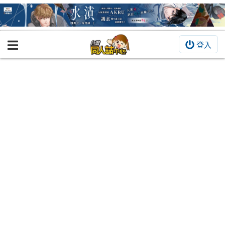
登入
BOOKY書集倉庫
同人作品
同人誌
同人周邊
同人數位作品
活動&消息
同人誌活動
最新消息
同人相關店家
宣傳&交流