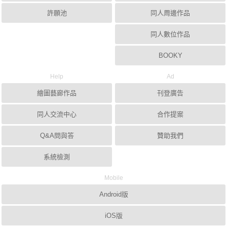
許願池
同人周邊作品
同人數位作品
BOOKY
Help
Ad
繪圖藝廊作品
刊登廣告
同人交流中心
合作提案
Q&A問與答
贊助我們
系統檢測
Mobile
Android版
iOS版