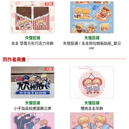
失憶投捕
失憶投捕
圭圭 草莓方形巧克力吊飾
失憶投捕 / 圭圭狗勾銅板貼紙_夏日
ver.
同作者周邊
失憶投捕
失憶投捕
小手指高校應援團立牌
櫻桃圭圭吊飾