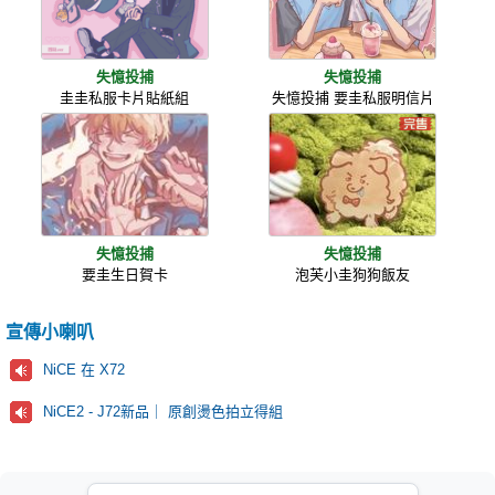
失憶投捕
失憶投捕
圭圭私服卡片貼紙組
失憶投捕 要圭私服明信片
失憶投捕
失憶投捕
要圭生日賀卡
泡芙小圭狗狗飯友
宣傳小喇叭
NiCE 在 X72
NiCE2 - J72新品｜ 原創燙色拍立得組