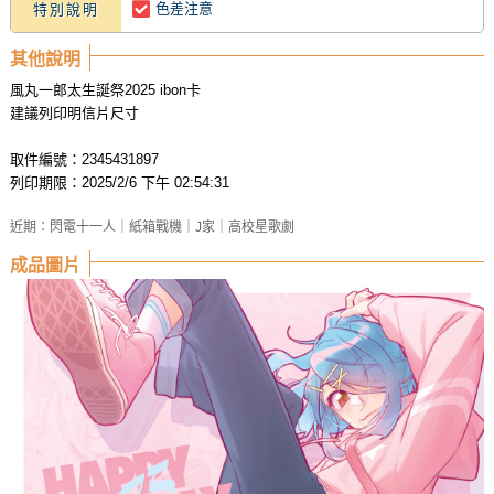
色差注意
特別說明
其他說明
風丸一郎太生誕祭2025 ibon卡
建議列印明信片尺寸
取件編號：2345431897
列印期限：2025/2/6 下午 02:54:31
近期：閃電十一人｜紙箱戰機｜J家｜高校星歌劇
成品圖片