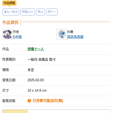
作品標籤
風丸一郎太
閃電11人
閃11
閃十一
作品資訊
作者
社團
K他喵
環雨馬戲團
作品
閃電十一人
性質類別
一般向 收藏品 酷卡
價格
未定
發售日期
2025-02-03
尺寸
10 x 14.8 cm
已完售可能加印(製)
販售狀態