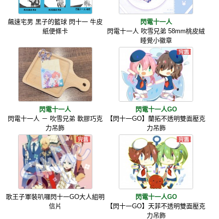
飆速宅男 黑子的籃球 閃十一 牛皮
閃電十一人
紙便條卡
閃電十一人 吹雪兄弟 58mm桃皮絨
睡覺小徽章
閃電十一人
閃電十一人GO
閃電十一人 － 吹雪兄弟 軟膠巧克
【閃十一GO】蘭拓不透明雙面壓克
力吊飾
力吊飾
歌王子軍裝叭囉閃十一GO大人組明
閃電十一人GO
信片
【閃十一GO】天菲不透明雙面壓克
力吊飾