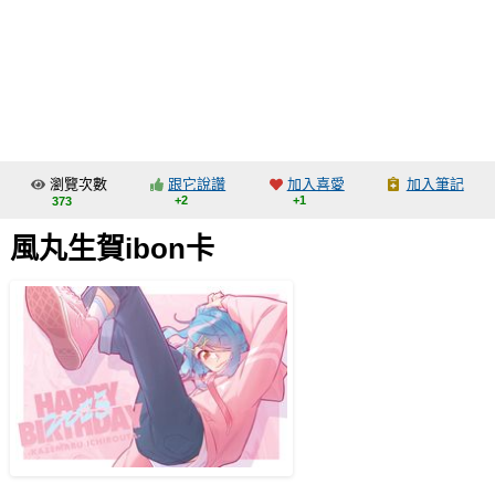
同人社團
工作委託
同人宣傳看板
繪圖藝廊
瀏覽次數
跟它說讚
加入喜愛
加入筆記
交流中心
+2
+1
373
攤位轉讓區
風丸生賀ibon卡
會員功能選單
會員中心
註冊會員
登入