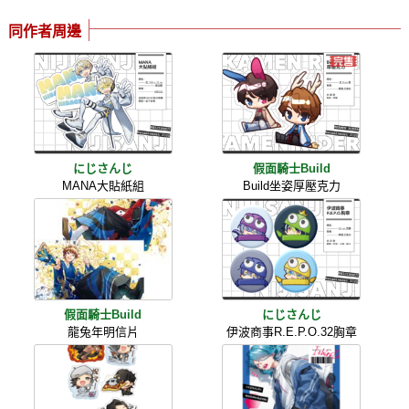
同作者周邊
にじさんじ
假面騎士Build
MANA大貼紙組
Build坐姿厚壓克力
假面騎士Build
にじさんじ
龍兔年明信片
伊波商事R.E.P.O.32胸章