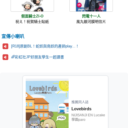
假面騎士ZI-O
閃電十一人
祝え！祝賀騎士貼紙
風丸銀河膜明信片
宣傳小喇叭
[R18]原創BL！蛇妖與鳥妖的產卵play...！
🌈彩虹社JP好朋友學生一起讀書
推薦同人誌
Lovebirds
NIJISANJI EN Lucake
學園paro