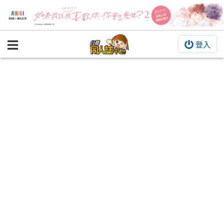
登入
BOOKY書集倉庫
同人作品
同人誌
同人周邊
同人數位作品
活動&消息
同人誌活動
最新消息
同人相關店家
宣傳&交流