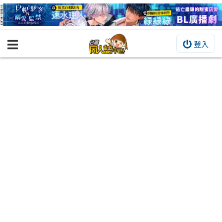
登入
BOOKY書集倉庫
同人作品
同人誌
同人周邊
同人數位作品
活動&消息
同人誌活動
最新消息
同人相關店家
宣傳&交流