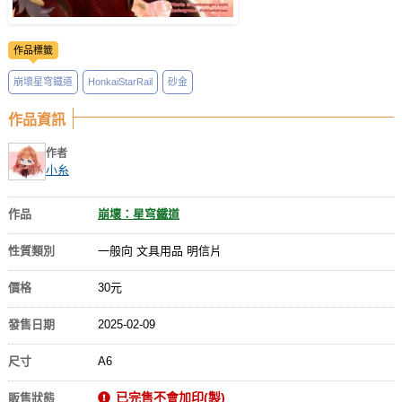
作品標籤
崩壞星穹鐵道
HonkaiStarRail
砂金
作品資訊
作者
小糸
作品
崩壞：星穹鐵道
性質類別
一般向 文具用品 明信片
價格
30元
發售日期
2025-02-09
尺寸
A6
已完售不會加印(製)
販售狀態