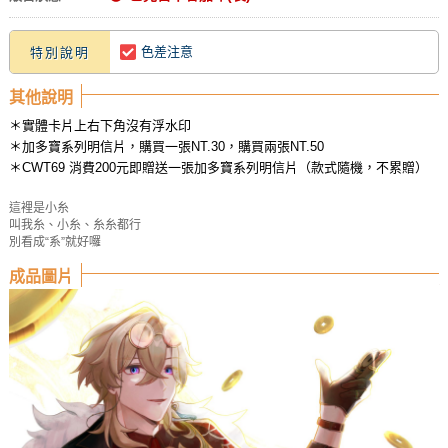
色差注意
特別說明
其他說明
＊實體卡片上右下角沒有浮水印
＊加多寶系列明信片，購買一張NT.30，購買兩張NT.50
＊CWT69 消費200元即贈送一張加多寶系列明信片（款式隨機，不累贈）
這裡是小糸
叫我糸、小糸、糸糸都行
別看成“系”就好囉
成品圖片