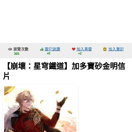
同人社團
工作委託
同人宣傳看板
繪圖藝廊
瀏覽次數
跟它說讚
加入喜愛
加入筆記
交流中心
+0
+2
355
攤位轉讓區
【崩壞：星穹鐵道】加多寶砂金明信
會員功能選單
片
會員中心
註冊會員
登入