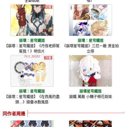
全斷貼紙
噴）
崩壞：星穹鐵道
崩壞：星穹鐵道
【崩壞：星穹鐵道】《丹恆老師幫
《崩壞星穹鐵道》三厄一敵 燙金拍
幫我！》明信片
立得
崩壞：星穹鐵道
崩壞星穹鐵道
【崩壞：星穹鐵道】《在西風的盡
崩鐵 萬敵 小糰子棉花娃娃
頭…》摺疊冰敷風扇
同作者周邊