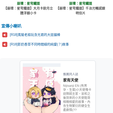
崩壞：星穹鐵道
崩壞：星穹鐵道
【崩壞：星穹鐵道】大月卡飲月立
【崩壞：星穹鐵道】千冶刃觸感銀
體浮銀小卡
明信片
宣傳小喇叭
[R18]夷陵老祖玩含光君的大逗貓棒
[R18]影奶香草不同時間線的純愛(？)故事
推薦同人誌
家有天使
Nijisanji EN (有男
孕、生蛋)小天使嚕卡
迫降飼主家，並和之
後到來的小天使鞋哥
相親相愛的故事，內
含生物繁衍的健全生
產劇情(??