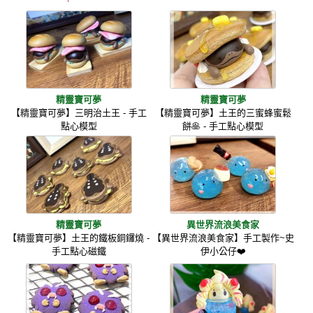
精靈寶可夢
精靈寶可夢
【精靈寶可夢】三明治土王 - 手工
【精靈寶可夢】土王的三蜜蜂蜜鬆
點心模型
餅🥞 - 手工點心模型
精靈寶可夢
異世界流浪美食家
【精靈寶可夢】土王的鐵板銅鑼燒 -
【異世界流浪美食家】手工製作~史
手工點心磁鐵
伊小公仔❤️