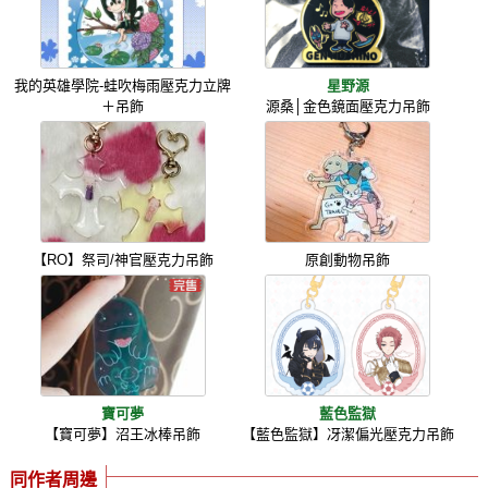
我的英雄學院-蛙吹梅雨壓克力立牌
星野源
＋吊飾
源桑│金色鏡面壓克力吊飾
【RO】祭司/神官壓克力吊飾
原創動物吊飾
寶可夢
藍色監獄
【寶可夢】沼王冰棒吊飾
【藍色監獄】冴潔偏光壓克力吊飾
同作者周邊