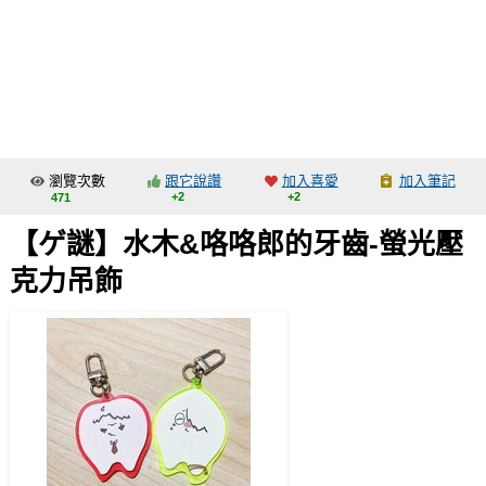
同人社團
工作委託
同人宣傳看板
繪圖藝廊
瀏覽次數
跟它說讚
加入喜愛
加入筆記
交流中心
+2
+2
471
攤位轉讓區
【ゲ謎】水木&咯咯郎的牙齒-螢光壓
會員功能選單
克力吊飾
會員中心
註冊會員
登入