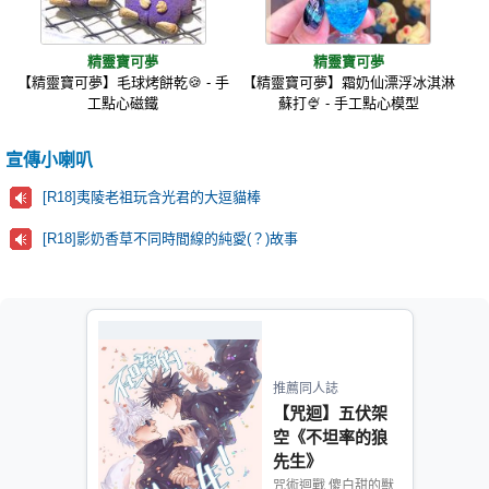
精靈寶可夢
精靈寶可夢
【精靈寶可夢】毛球烤餅乾🍪 - 手
【精靈寶可夢】霜奶仙漂浮冰淇淋
工點心磁鐵
蘇打🍨 - 手工點心模型
宣傳小喇叭
[R18]夷陵老祖玩含光君的大逗貓棒
[R18]影奶香草不同時間線的純愛(？)故事
推薦同人誌
【咒迴】五伏架
空《不坦率的狼
先生》
咒術迴戰 傻白甜的獸