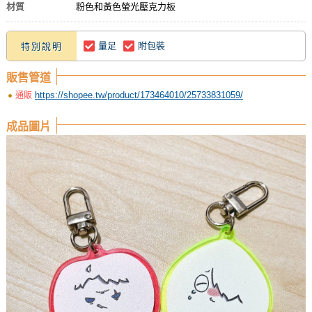
材質
粉色和黃色螢光壓克力板
量足
附包裝
特別說明
販售管道
https://shopee.tw/product/173464010/25733831059/
通販
成品圖片