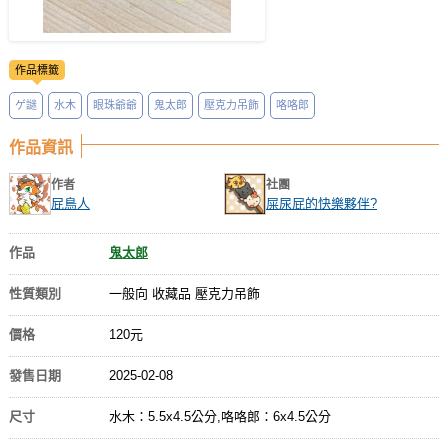
作品標籤
ゲ謎
水木
眼珠爺爺
鬼太郎
壓克力吊飾
咯咯郎
作品資訊
作者
社團
屁鳥人
屎尿屁的快樂夥伴?
作品
鬼太郎
性質類別
一般向 收藏品 壓克力吊飾
價格
120元
發售日期
2025-02-08
尺寸
水木：5.5x4.5公分,咯咯郎：6x4.5公分