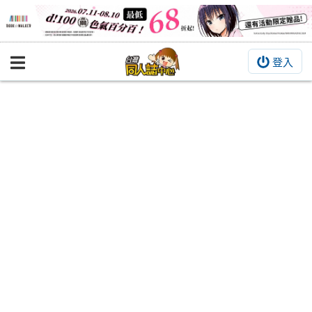
登入
BOOKY書集倉庫
同人作品
同人誌
同人周邊
同人數位作品
活動&消息
同人誌活動
最新消息
同人相關店家
宣傳&交流