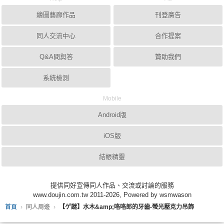
繪圖藝廊作品
刊登廣告
同人交流中心
合作提案
Q&A問與答
贊助我們
系統檢測
Mobile
Android版
iOS版
結帳精靈
提供同好宣傳同人作品、交流或討論的服務
www.doujin.com.tw 2011-2026, Powered by wsmwason
首頁
同人周邊
【ゲ謎】水木&amp;咯咯郎的牙齒-螢光壓克力吊飾