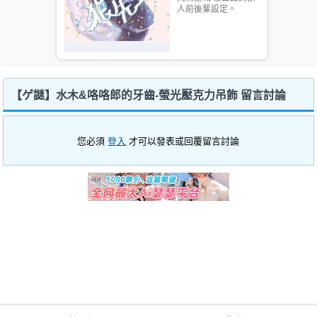
人前後輩設定。
【ゲ謎】水木&咯咯郎的牙齒-螢光壓克力吊飾 留言討論
您必須
登入
才可以發表或回覆留言討論