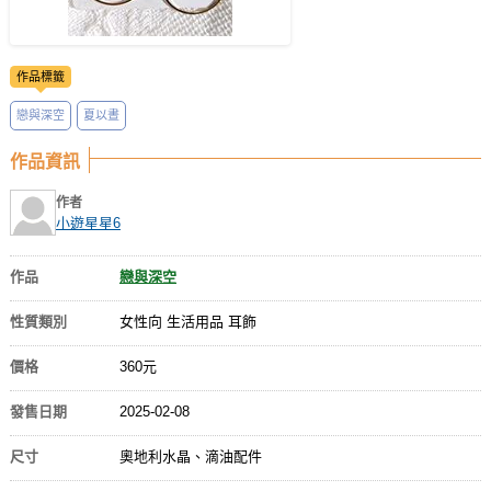
作品標籤
戀與深空
夏以晝
作品資訊
作者
小遊星星6
作品
戀與深空
性質類別
女性向 生活用品 耳飾
價格
360元
發售日期
2025-02-08
尺寸
奧地利水晶、滴油配件