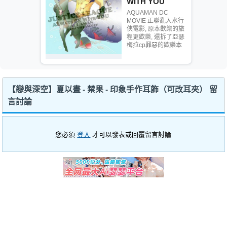
WITH YOU
AQUAMAN DC
MOVIE 正聯亂入水行
俠電影, 原本歡樂的旅
程更歡樂, 還拆了亞瑟
梅拉cp罪惡的歡樂本
【戀與深空】夏以晝 - 禁果 - 印象手作耳飾（可改耳夾） 留
言討論
您必須
登入
才可以發表或回覆留言討論