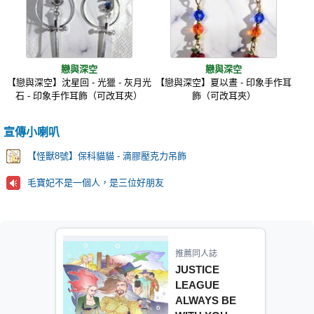
戀與深空
戀與深空
【戀與深空】沈星回 - 光獵 - 灰月光
【戀與深空】夏以晝 - 印象手作耳
石 - 印象手作耳飾（可改耳夾）
飾（可改耳夾）
宣傳小喇叭
【怪獸8號】保科貓貓 - 滴膠壓克力吊飾
毛寶妃不是一個人，是三位好朋友
推薦同人誌
JUSTICE
LEAGUE
ALWAYS BE