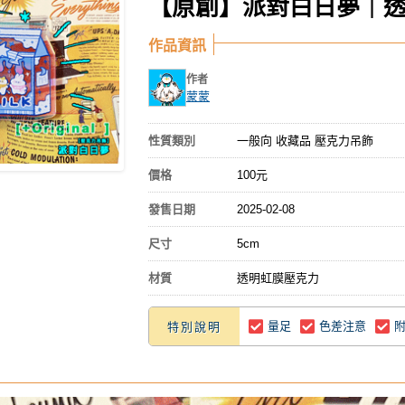
【原創】派對白日夢｜
作品資訊
作者
蒙蒙
性質類別
一般向 收藏品 壓克力吊飾
價格
100元
發售日期
2025-02-08
尺寸
5cm
材質
透明虹膜壓克力
量足
色差注意
特別說明