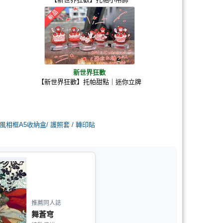
新世界狂歡
【新世界狂歡】托帕甜點｜迷你立牌
相框A5收納盒/ 護照套 / 轉印貼
推薦同人誌
舞蒼穹