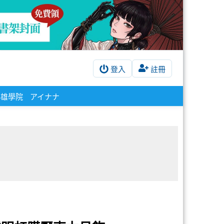
登入
註冊
英雄學院
アイナナ