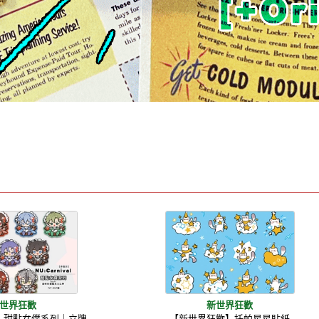
世界狂歡
新世界狂歡
】甜點女僕系列｜立牌
【新世界狂歡】托帕星星貼紙