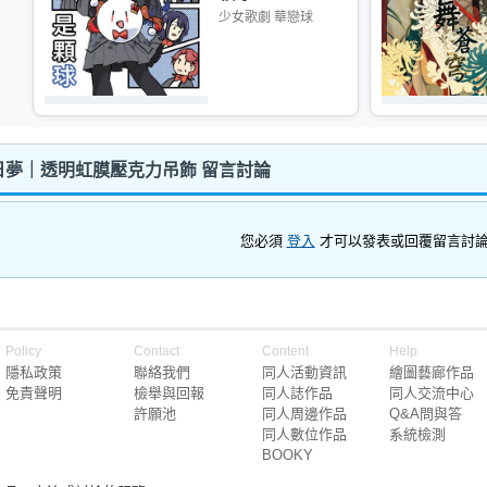
少女歌劇 華戀球
日夢｜透明虹膜壓克力吊飾 留言討論
您必須
登入
才可以發表或回覆留言討
Policy
Contact
Content
Help
隱私政策
聯絡我們
同人活動資訊
繪圖藝廊作品
免責聲明
檢舉與回報
同人誌作品
同人交流中心
許願池
同人周邊作品
Q&A問與答
同人數位作品
系統檢測
BOOKY