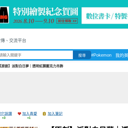
宣傳、交流平台
#Pokemon
我的
搜尋
【原創】派對白日夢｜透明虹膜壓克力吊飾
跟它說讚
加入喜愛
加入筆記
+3
+1