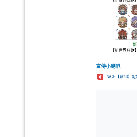
新
【新世界狂歡
宣傳小喇叭
NiCE【雞43】妮