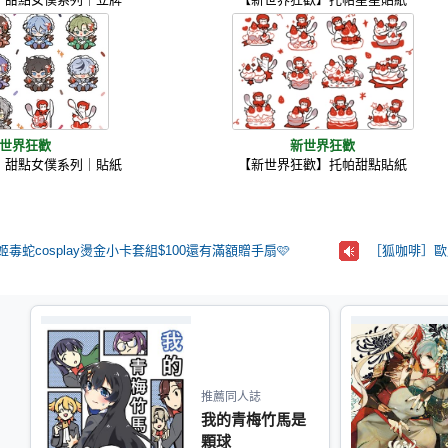
世界狂歡
新世界狂歡
】甜點女僕系列｜貼紙
【新世界狂歡】托帕甜點貼紙
姬毒蛇cosplay燙金小卡套組$100還有滿額贈手扇🩷
［狐咖啡］歐風
推薦同人誌
我的青梅竹馬是
顆球