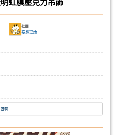
透明虹膜壓克力吊飾
社團
妄想理論
附包裝