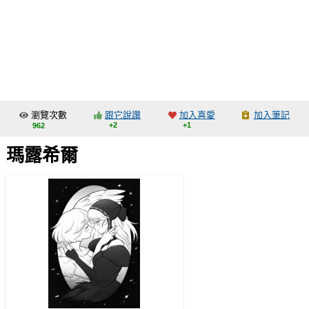
同人社團
工作委託
同人宣傳看板
繪圖藝廊
瀏覽次數
跟它說讚
加入喜愛
加入筆記
交流中心
+2
+1
962
攤位轉讓區
瑪露希爾
會員功能選單
會員中心
註冊會員
登入