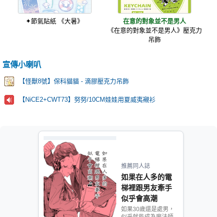
✦節氣貼紙 《大暑》
在意的對象並不是男人
《在意的對象並不是男人》壓克力
吊飾
宣傳小喇叭
【怪獸8號】保科貓貓 - 滴膠壓克力吊飾
【NiCE2+CWT73】努努/10CM娃娃用夏威夷襯衫
推薦同人誌
如果在人多的電
梯裡跟男友牽手
似乎會高潮
如果30歲還是處男，
似乎就能成為魔法師