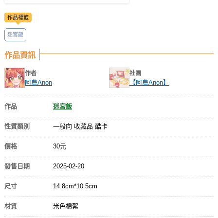
作品標籤
迷宮飯
作品資訊
作者
社團
阿農Anon
【阿農Anon】
作品
迷宮飯
性質類別
一般向 收藏品 酷卡
價格
30元
發售日期
2025-02-20
尺寸
14.8cm*10.5cm
材質
米色棉絮