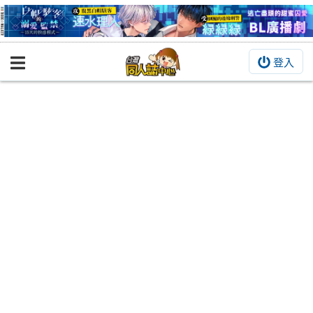
登入
BOOKY書集倉庫
同人作品
同人誌
同人周邊
同人數位作品
活動&消息
同人誌活動
最新消息
同人相關店家
宣傳&交流