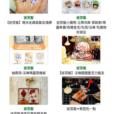
迷宮飯
迷宮飯
【迷宮飯】喀米走路菇飯友插牌
迷宮飯小魔物 立牌吊飾 萊歐斯/瑪
露希爾/奇爾查克/先西/法琳 吃魔物
好朋友
迷宮飯
迷宮飯
抽獎用-法琳瑪露簽繪板
【迷宮飯】法琳餓餓壓克力飯友
迷宮飯
迷宮飯✦菀苞吃一點
迷宮飯海棠花窗妖精吊飾