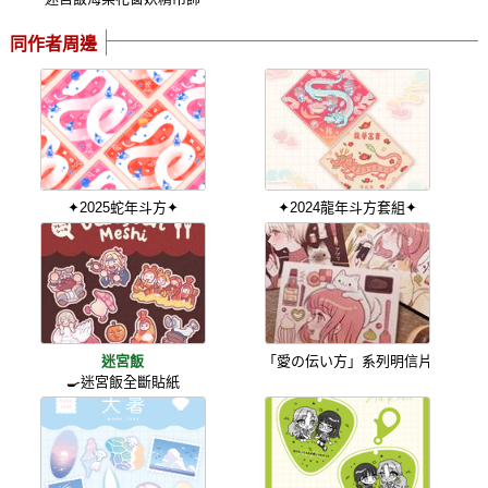
同作者周邊
✦2025蛇年斗方✦
✦2024龍年斗方套組✦
迷宮飯
「愛の伝い方」系列明信片
🍳迷宮飯全斷貼紙