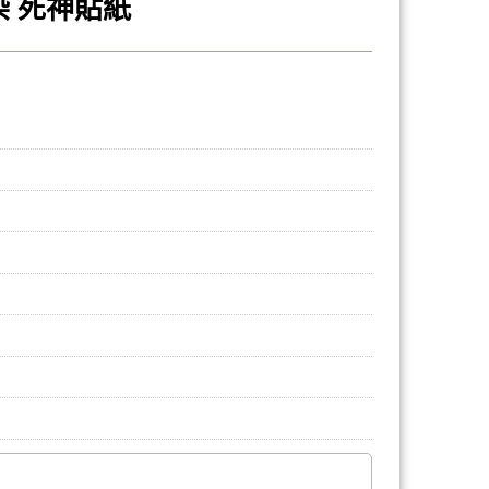
染 死神貼紙