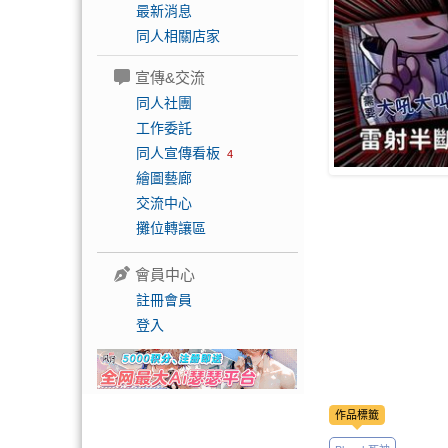
最新消息
同人相關店家
宣傳&交流
同人社團
工作委託
同人宣傳看板
4
繪圖藝廊
交流中心
攤位轉讓區
會員中心
註冊會員
登入
作品標籤