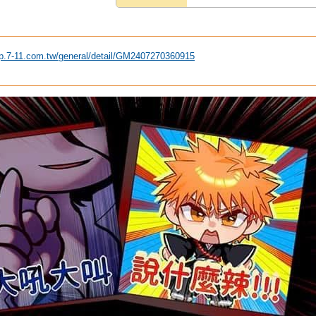
ip.7-11.com.tw/general/detail/GM2407270360915