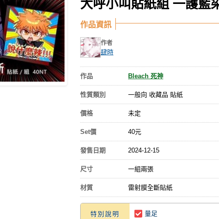
大呼小叫貼紙組 一護藍
作品資訊
作者
肆時
作品
Bleach 死神
性質類別
一般向 收藏品 貼紙
價格
未定
Set價
40元
發售日期
2024-12-15
尺寸
一組兩張
材質
雷射膜全斷貼紙
量足
特別說明