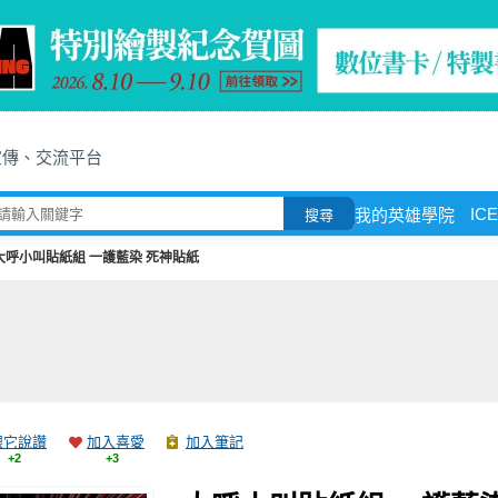
宣傳、交流平台
ICE
我的英雄學院
搜尋
大呼小叫貼紙組 一護藍染 死神貼紙
跟它說讚
加入喜愛
加入筆記
+2
+3