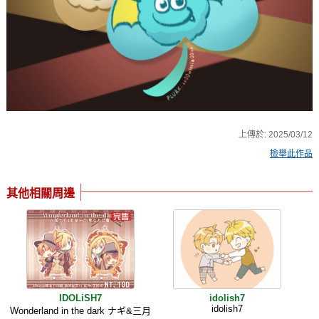
上傳於:
2025/03/12
檢舉此作品
其他相關周邊
IDOLiSH7
idolish7
idolish7
Wonderland in the dark ナギ&三月