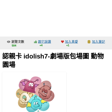
同人社團
工作委託
同人宣傳看板
繪圖藝廊
瀏覽次數
跟它說讚
加入喜愛
加入筆記
交流中心
+4
+1
504
攤位轉讓區
認親卡 idolish7-劇場版包場圖 動物
會員功能選單
園場
會員中心
註冊會員
登入