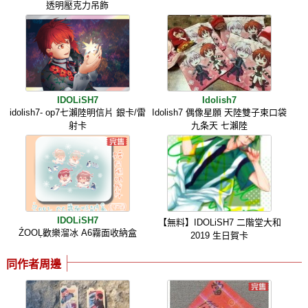
透明壓克力吊飾
IDOLiSH7
Idolish7
idolish7- op7七瀨陸明信片 銀卡/雷
Idolish7 偶像星願 天陸雙子束口袋
射卡
九条天 七瀨陸
IDOLiSH7
【無料】IDOLiSH7 二階堂大和
ŹOOĻ歡樂溜冰 A6霧面收納盒
2019 生日賀卡
同作者周邊