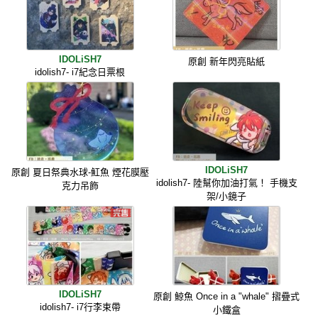
IDOLiSH7
原創 新年閃亮貼紙
idolish7- i7紀念日票根
IDOLiSH7
原創 夏日祭典水球-魟魚 煙花膜壓
idolish7- 陸幫你加油打氣！ 手機支
克力吊飾
架/小鏡子
IDOLiSH7
原創 鯨魚 Once in a "whale" 摺疊式
idolish7- i7行李束帶
小鐵盒