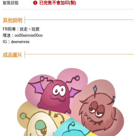
已完售不會加印(製)
販售狀態
其他說明
FB粉專：迷走。巡鹿
噗浪：oo00winnie00oo
IG：deerwinnie
成品圖片