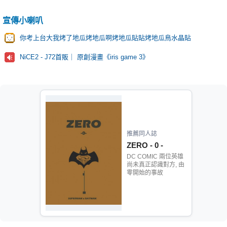
宣傳小喇叭
你考上台大我烤了地瓜烤地瓜啊烤地瓜貼貼烤地瓜鳥水晶貼
NiCE2 - J72首販｜ 原創漫畫《iris game 3》
推薦同人誌
ZERO - 0 -
DC COMIC 兩位英雄
尚未真正認識對方, 由
零開始的事故