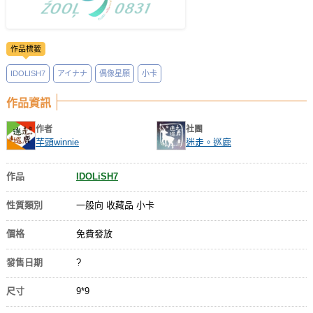
作品標籤
IDOLISH7
アイナナ
偶像星願
小卡
作品資訊
作者
社團
芋頭winnie
迷走。巡鹿
作品
IDOLiSH7
性質類別
一般向 收藏品 小卡
價格
免費發放
發售日期
?
尺寸
9*9