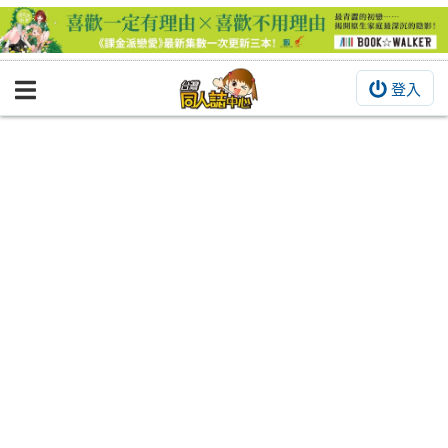
登入
BOOKY書集倉庫
同人作品
同人誌
同人周邊
同人數位作品
活動&消息
同人誌活動
最新消息
同人相關店家
宣傳&交流