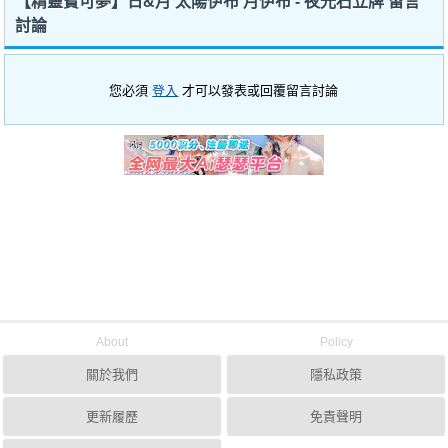
【精靈寶可夢】日&月 太陽伊布 月伊布 - 夜光石立牌 留言
討論
您必須
登入
才可以發表或回覆留言討論
About
Policy
關於我們
隱私政策
更新履歷
免責聲明