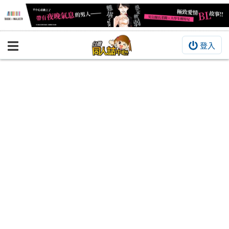
登入
BOOKY書集倉庫
同人作品
同人誌
同人周邊
同人數位作品
活動&消息
同人誌活動
最新消息
同人相關店家
宣傳&交流