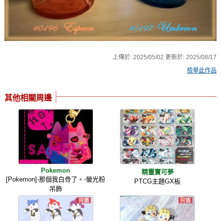
上傳於:
2025/05/02
更新於:
2025/08/17
檢舉此作品
其他相關周邊
Pokemon
精靈寶可夢
[Pokemon]-那個我白骨了。-螢光粉
PTCG主題GX板
吊飾