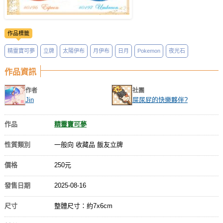
作品標籤
精靈寶可夢
立牌
太陽伊布
月伊布
日月
Pokemon
夜光石
作品資訊
作者
社團
Jin
屎尿屁的快樂夥伴?
作品
精靈寶可夢
性質類別
一般向 收藏品 飯友立牌
價格
250元
發售日期
2025-08-16
尺寸
整體尺寸：約7x6cm