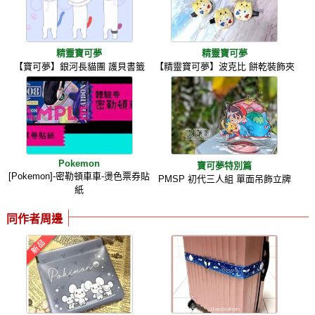
精靈寶可夢
精靈寶可夢
【寶可夢】銀河長貓團 護貝書籤
【精靈寶可夢】波克比 餅乾裝飾夾
Pokemon
寶可夢特別篇
[Pokemon]-密勒頓車車-燙色票券貼
PMSP 初代三人組 單面吊飾立牌
紙
同作者周邊