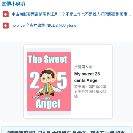
宣傳小喇叭
宇宙海賊春雨雷槍現身江戶！？不是工作也不是找人打架那麼到萬事屋的目的究竟是…？
hololive 全彩插畫集 NICE2 N03 ytone
推薦同人誌
My sweet 25
cents Angel
歡樂向，第四季和第
五季各方面吐槽和惡
搞