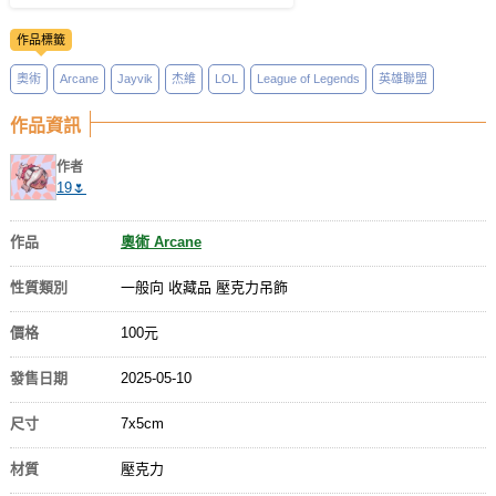
作品標籤
奧術
Arcane
Jayvik
杰維
LOL
League of Legends
英雄聯盟
作品資訊
作者
19🌷
作品
奧術 Arcane
性質類別
一般向 收藏品 壓克力吊飾
價格
100元
發售日期
2025-05-10
尺寸
7x5cm
材質
壓克力