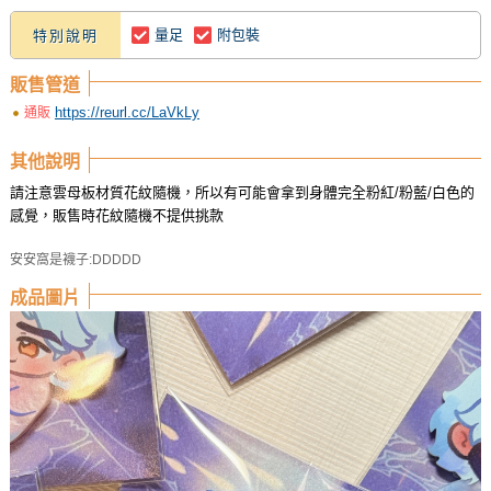
量足
附包裝
特別說明
販售管道
https://reurl.cc/LaVkLy
通販
其他說明
請注意雲母板材質花紋隨機，所以有可能會拿到身體完全粉紅/粉藍/白色的
感覺，販售時花紋隨機不提供挑款
安安窩是襪子:DDDDD
成品圖片