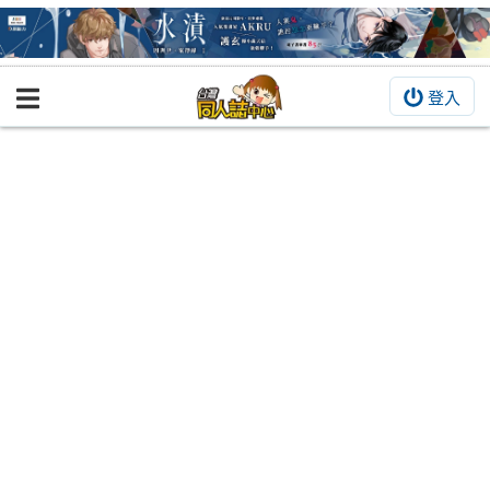
登入
BOOKY書集倉庫
同人作品
同人誌
同人周邊
同人數位作品
活動&消息
同人誌活動
最新消息
同人相關店家
宣傳&交流