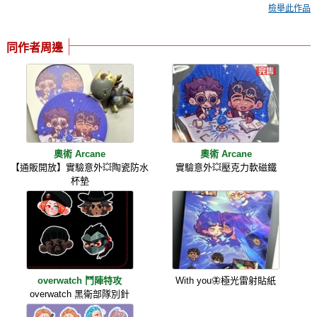
檢舉此作品
同作者周邊
奧術 Arcane
奧術 Arcane
【通販開放】實驗意外💥陶瓷防水
實驗意外💥壓克力軟磁鐵
杯墊
overwatch 鬥陣特攻
With you🦋極光雷射貼紙
overwatch 黑衛部隊別針