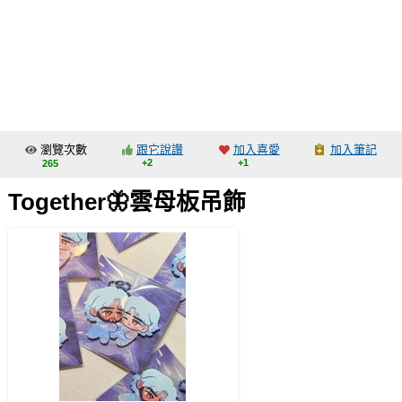
同人社團
工作委託
同人宣傳看板
繪圖藝廊
瀏覽次數
跟它說讚
加入喜愛
加入筆記
交流中心
+2
+1
265
攤位轉讓區
Together🦋雲母板吊飾
會員功能選單
會員中心
註冊會員
登入