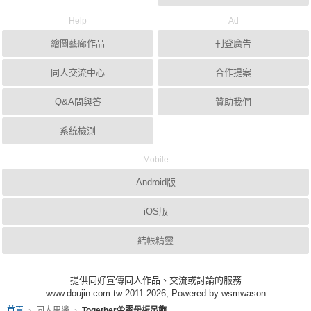
Help
Ad
繪圖藝廊作品
刊登廣告
同人交流中心
合作提案
Q&A問與答
贊助我們
系統檢測
Mobile
Android版
iOS版
結帳精靈
提供同好宣傳同人作品、交流或討論的服務
www.doujin.com.tw 2011-2026, Powered by wsmwason
首頁
同人周邊
Together🦋雲母板吊飾