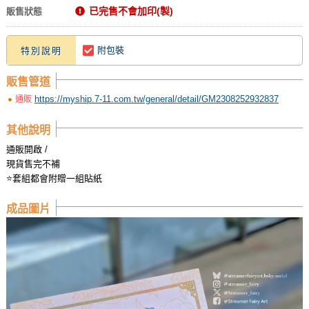
已完售不會加印(製)
販售狀態
附包裝
特別說明
販售管道
https://myship.7-11.com.tw/general/detail/GM2308252932837
通販
其他說明
通販開啟 /
現貨售完不補
⭐套組都會附贈一組貼紙
成品圖片