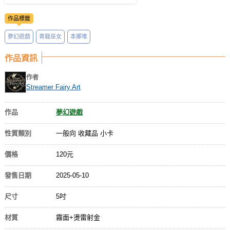
作品標籤
夢幻遊戲
青龍巫女
本鄉唯
作品資訊
作者
Streamer Fairy Art
作品
夢幻遊戲
性質類別
一般向 收藏品 小卡
價格
120元
發售日期
2025-05-10
尺寸
5吋
材質
霧面+燙雷射金