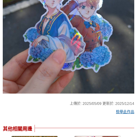
上傳於:
2025/05/09
更新於:
2025/12/14
檢舉此作品
其他相關周邊