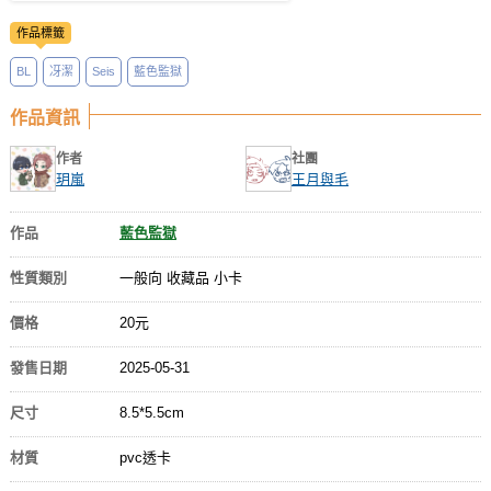
作品標籤
BL
冴潔
Seis
藍色監獄
作品資訊
作者
社團
玥嵐
王月與毛
作品
藍色監獄
性質類別
一般向 收藏品 小卡
價格
20元
發售日期
2025-05-31
尺寸
8.5*5.5cm
材質
pvc透卡