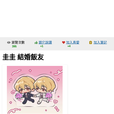
同人社團
工作委託
同人宣傳看板
繪圖藝廊
瀏覽次數
跟它說讚
加入喜愛
加入筆記
交流中心
+1
+4
395
攤位轉讓區
圭圭 結婚飯友
會員功能選單
會員中心
註冊會員
登入