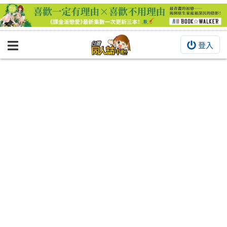
登入
BOOKY書集倉庫
同人作品
同人誌
同人周邊
同人數位作品
活動&消息
同人誌活動
最新消息
同人相關店家
宣傳&交流