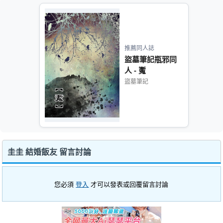
推薦同人誌
盜墓筆記瓶邪同
人 - 魙
盜墓筆記
圭圭 結婚飯友 留言討論
您必須
登入
才可以發表或回覆留言討論