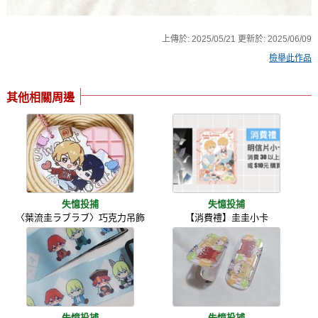
上傳於:
2025/05/21
更新於:
2025/06/09
檢舉此作品
其他相關周邊
失憶投捕
失憶投捕
〈葉流圭ラブラブ〉巧克力吊飾
【消費禮】圭圭小卡
失憶投捕
失憶投捕