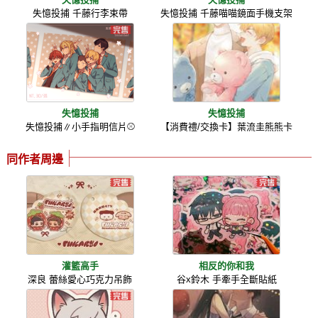
失憶投捕 千藤行李束帶
失憶投捕 千藤喵喵鏡面手機支架
失憶投捕
失憶投捕
失憶投捕∥小手指明信片⚾
【消費禮/交換卡】葉流圭熊熊卡
同作者周邊
灌籃高手
相反的你和我
深良 蕾絲愛心巧克力吊飾
谷x鈴木 手牽手全斷貼紙