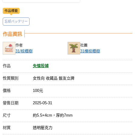
作品標籤
忘却バッテリー
作品資訊
作者
社團
31/棕櫚樹
31棵棕櫚樹
作品
失憶投捕
性質類別
女性向 收藏品 飯友立牌
價格
100元
發售日期
2025-05-31
尺寸
約5.5×4cm，厚約7mm
材質
透明壓克力