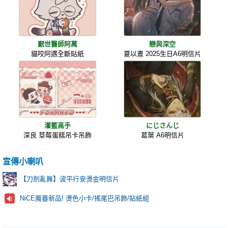
厭世醫師阿萬
戀與深空
貓咬阿邁全斷貼紙
夏以晝 2025生日A6明信片
灌籃高手
にじさんじ
深良 草莓蛋糕吊卡吊飾
葛葉 A6明信片
宣傳小喇叭
【刀劍亂舞】波平行安燙金明信片
NiCE魔審新品! 燙色小卡/搖尾巴吊飾/貼紙組