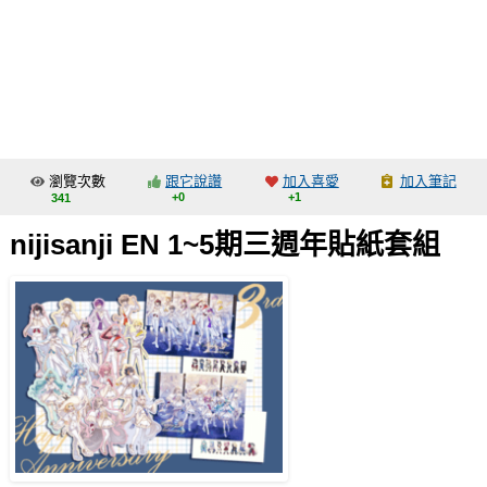
同人社團
工作委託
同人宣傳看板
繪圖藝廊
瀏覽次數
跟它說讚
加入喜愛
加入筆記
交流中心
+0
+1
341
攤位轉讓區
nijisanji EN 1~5期三週年貼紙套組
會員功能選單
會員中心
註冊會員
登入