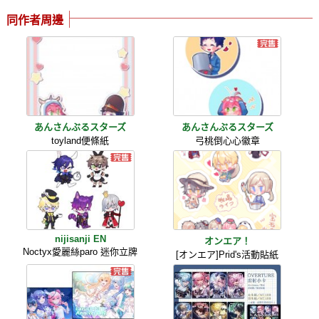
同作者周邊
あんさんぶるスターズ
あんさんぶるスターズ
toyland便條紙
弓桃倒心心徽章
nijisanji EN
オンエア！
Noctyx愛麗絲paro 迷你立牌
[オンエア]Prid's活動貼紙