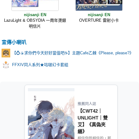
nijisanji EN
nijisanji EN
LazuLight & OBSYDIA 一周年燙銀
OVERTURE 雷射小卡
明信片
宣傳小喇叭
【💍🍙求你們今天好好當值吧☕️】主題Cafe乙棘《Please, please?》
FFXIV同人系列★咕啵幻卡套組
推薦同人誌
【CWT42｜
UNLIGHT｜雙
艾】《真偽夾
縫》
相信你所相信的，那