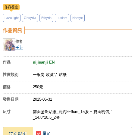
作品標籤
LazuLight
Obsydia
Ethyria
Luxiem
Noctyx
作品資訊
作者
千芽
作品
nijisanji EN
性質類別
一般向 收藏品 貼紙
價格
250元
發售日期
2025-05-31
尺寸
霧面全斷貼紙_高約8~9cm_15張 + 雙面明信片
_14.8*10.5_2張
量足
特別說明