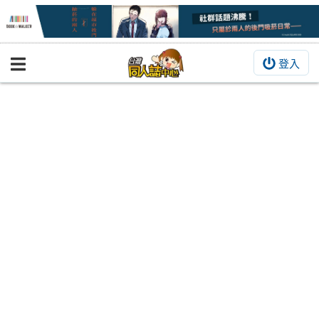
登入
BOOKY書集倉庫
同人作品
同人誌
同人周邊
同人數位作品
活動&消息
同人誌活動
最新消息
同人相關店家
宣傳&交流