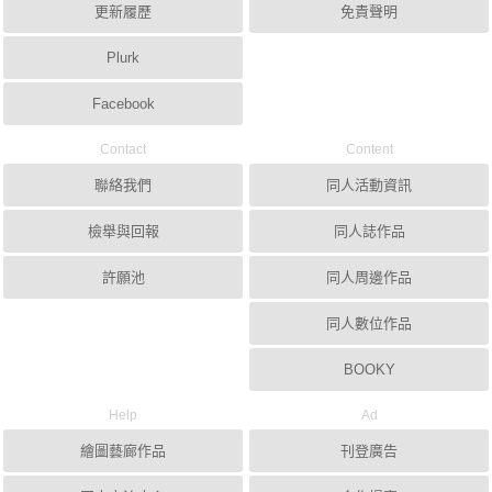
更新履歷
免責聲明
Plurk
Facebook
Contact
Content
聯絡我們
同人活動資訊
檢舉與回報
同人誌作品
許願池
同人周邊作品
同人數位作品
BOOKY
Help
Ad
繪圖藝廊作品
刊登廣告