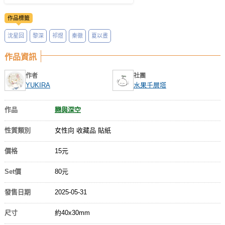
作品標籤
沈星回
黎深
祁煜
秦徹
夏以晝
作品資訊
作者
社團
YUKIRA
水果千層塔
作品
戀與深空
性質類別
女性向 收藏品 貼紙
價格
15元
Set價
80元
發售日期
2025-05-31
尺寸
約40x30mm