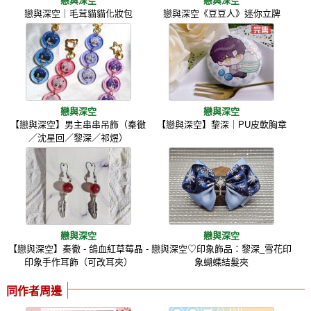
戀與深空
戀與深空
戀與深空｜毛茸貓貓化妝包
戀與深空《豆豆人》迷你立牌
戀與深空
戀與深空
【戀與深空】男主串串吊飾（秦徹
【戀與深空】黎深｜PU皮軟胸章
／沈星回／黎深／祁煜）
戀與深空
戀與深空
【戀與深空】秦徹 - 鴿血紅草莓晶 -
戀與深空♡印象飾品：黎深_雪花印
印象手作耳飾（可改耳夾）
象蝴蝶結髮夾
同作者周邊