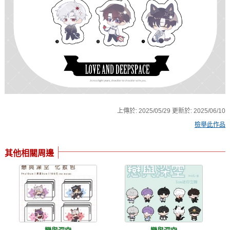
上傳於:
2025/05/29
更新於:
2025/06/10
檢舉此作品
其他相關周邊