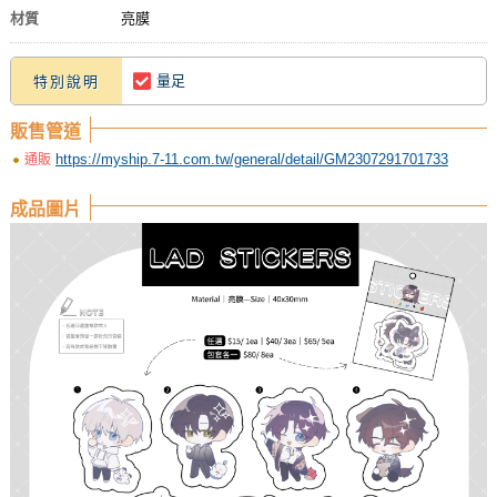
材質
亮膜
量足
特別說明
販售管道
https://myship.7-11.com.tw/general/detail/GM2307291701733
通販
成品圖片