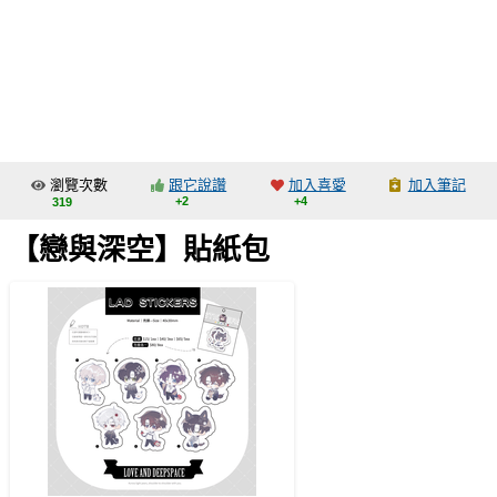
同人社團
工作委託
同人宣傳看板
繪圖藝廊
瀏覽次數
跟它說讚
加入喜愛
加入筆記
交流中心
+2
+4
319
攤位轉讓區
【戀與深空】貼紙包
會員功能選單
會員中心
註冊會員
登入