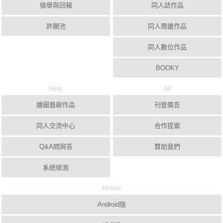
檢舉與回報
同人誌作品
許願池
同人周邊作品
同人數位作品
BOOKY
Help
Ad
繪圖藝廊作品
刊登廣告
同人交流中心
合作提案
Q&A問與答
贊助我們
系統檢測
Mobile
Android版