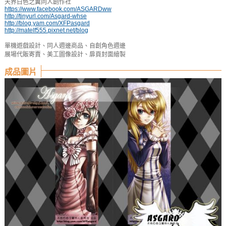
天界白色之翼同人創作社
https://www.facebook.com/ASGARDww
http://tinyurl.com/Asgard-whse
http://blog.yam.com/XFPasgard
http://matelf555.pixnet.net/blog
單機遊戲設計、同人週邊商品、自創角色週邊
展場代販寄賣、美工圖像設計、扉頁封面繪製
成品圖片