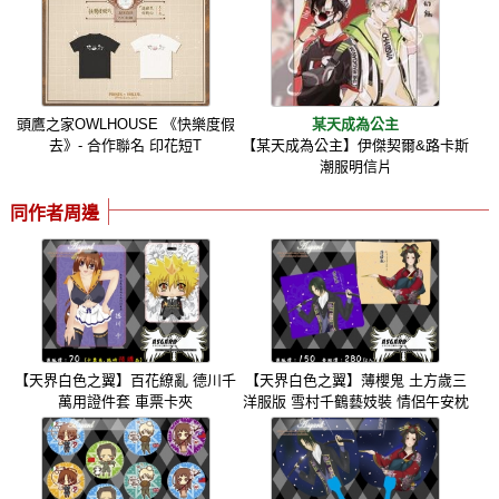
頭鷹之家OWLHOUSE 《快樂度假
某天成為公主
去》- 合作聯名 印花短T
【某天成為公主】伊傑契爾&路卡斯
潮服明信片
同作者周邊
【天界白色之翼】百花繚亂 德川千
【天界白色之翼】薄櫻鬼 土方歲三
萬用證件套 車票卡夾
洋服版 雪村千鶴藝妓裝 情侶午安枕