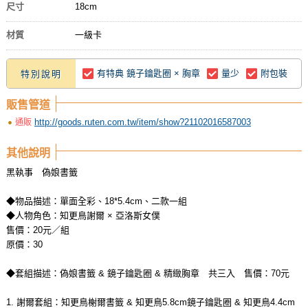
尺寸
18cm
材質
一級卡
有特典 鏡子鑰匙圈 × 胸章
量少
附包裝
特別說明
販售管道
http://goods.ruten.com.tw/item/show?21102016587003
通販
其他說明
黑執事 偽娘書籤
◆物品描述：單面全彩、18*5.4cm、二款一組
◆人物角色：知更鳥謝爾 × 亞洛斯女僕
售價：20元／組
原價：30
◆套組描述：偽娘書籤 & 鏡子鑰匙圈 & 精緻胸章 共三入 售價：70元
1. 謝爾套組：知更鳥榭爾書籤 & 知更鳥5.8cm鏡子鑰匙圈 & 知更鳥4.4cm