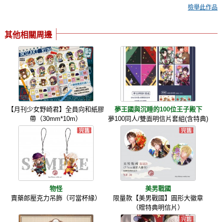
檢舉此作品
其他相關周邊
【月刊少女野崎君】全員向和紙膠
夢王國與沉睡的100位王子殿下
帶（30mm*10m）
夢100同人/雙面明信片套組(含特典)
物怪
美男戰國
賣藥郎壓克力吊飾（可當杯緣）
限量款【美男戰國】圓形大徽章
（贈特典明信片）