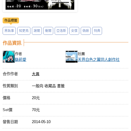
作品標籤
黑執事
知更鳥
謝爾
榭爾
亞洛斯
女僕
偽娘
特典
作品資訊
作者
社團
繇莉愛
天界白色之翼同人創作社
合作作者
大異
性質類別
一般向 收藏品 書籤
價格
20元
Set價
70元
發售日期
2014-05-10