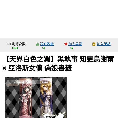
同人社團
工作委託
同人宣傳看板
繪圖藝廊
瀏覽次數
跟它說讚
加入喜愛
加入筆記
交流中心
+3
+1
1434
攤位轉讓區
【天界白色之翼】黑執事 知更鳥謝爾
會員功能選單
× 亞洛斯女僕 偽娘書籤
會員中心
註冊會員
登入