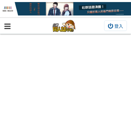
登入
BOOKY書集倉庫
同人作品
同人誌
同人周邊
同人數位作品
活動&消息
同人誌活動
最新消息
同人相關店家
宣傳&交流