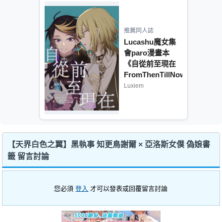
推薦同人誌
Lucashu魔女集
會paro漫畫本
《自從前至現在
FromThenTillNow》
Luxiem
【天界白色之翼】黑執事 知更鳥謝爾 × 亞洛斯女僕 偽娘書
籤 留言討論
您必須
登入
才可以發表或回覆留言討論