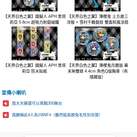
【天界白色之翼】國擬人 APH 黑塔
【天界白色之翼】薄櫻鬼 土方歲三
莉亞 5.8cm 超吸力耐磨磁鐵
洋服 × 雪村千鶴藝妓 雙面和風涼扇
【天界白色之翼】國擬人 APH 黑塔
【天界白色之翼】薄櫻鬼月曆版 幕
莉亞 防水貼紙
末無雙錄 4.4cm 角色Q版胸章（有
隱藏版）
宣傳小喇叭
我大米蘇還可以再戰300舞台
我願稱此4人為1999F4（雖然組長跟兔毛性別另算）