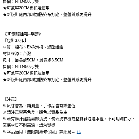
售價：NTD450元/雙
★可兼容20CM棉花娃使用
★新版鞋底內部增加防染布打底，整體質感更提升
《JP漢服娃鞋─瑛藍》
【包鞋3.0版】
材質：棉布、EVA泡棉、聚酯纖維
材料來源：台灣
尺寸：最長處5CM，最寬處3.5CM
售價：NTD450元/雙
★可兼容20CM棉花娃使用
★新版鞋底內部增加防染布打底，整體質感更提升
【注意】
※尺寸皆為平鋪測量，手作品皆有誤差值
※請注意螢幕色差，顏色以實品為主
※若有髒汙建議局部清洗，勿丟洗衣機或整雙鞋泡進水裡，不可用漂白水、
鞋底材質不耐高溫，請勿熨燙
※本品適用『無限期維修保固』詳細見→
此