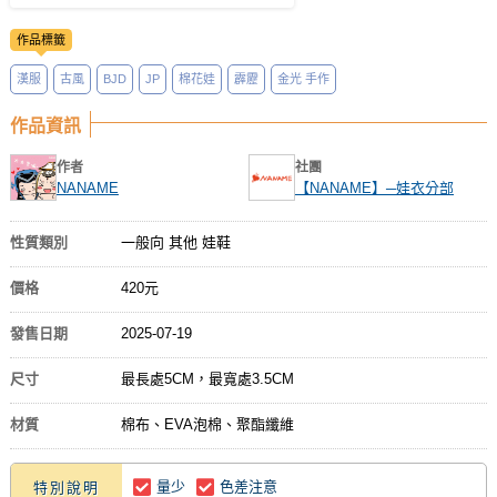
作品標籤
漢服
古風
BJD
JP
棉花娃
霹靂
金光 手作
作品資訊
作者
社團
NANAME
【NANAME】─娃衣分部
性質類別
一般向 其他 娃鞋
價格
420元
發售日期
2025-07-19
尺寸
最長處5CM，最寬處3.5CM
材質
棉布、EVA泡棉、聚酯纖維
量少
色差注意
特別說明