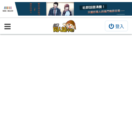
登入
BOOKY書集倉庫
同人作品
同人誌
同人周邊
同人數位作品
活動&消息
同人誌活動
最新消息
同人相關店家
宣傳&交流