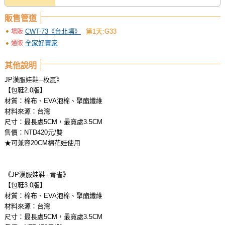
販售管道
CWT-73《台北場》
第1天:G33
場販
全家好賣家
通販
其他說明
JP漢服娃鞋─枚嵐》
【包鞋2.0版】
材質：棉布、EVA泡棉、聚酯纖維
材料來源：台灣
尺寸：最長處5CM，最寬處3.5CM
售價：NTD420元/雙
★可兼容20CM棉花娃使用
《JP漢服娃鞋─青雀》
【包鞋3.0版】
材質：棉布、EVA泡棉、聚酯纖維
材料來源：台灣
尺寸：最長處5CM，最寬處3.5CM