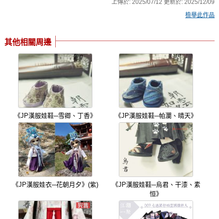
上傳於:
2025/07/12
更新於:
2025/12/09
檢舉此作品
其他相關周邊
《JP漢服娃鞋─雪卿、丁香》
《JP漢服娃鞋─帕瀾、晴天》
《JP漢服娃衣─花朝月夕》(紫)
《JP漢服娃鞋─烏君、干漆、素
恒》