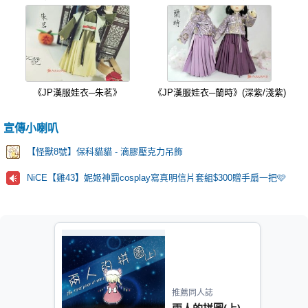
《JP漢服娃衣─朱茗》
《JP漢服娃衣─蘭時》(深紫/淺紫)
宣傳小喇叭
【怪獸8號】保科貓貓 - 滴膠壓克力吊飾
NiCE【雞43】妮姬神罰cosplay寫真明信片套組$300贈手扇一把🩷
推薦同人誌