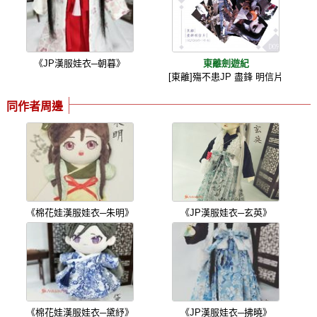
《JP漢服娃衣─朝暮》
東離劍遊紀
[東離]殤不患JP 盡鋒 明信片
同作者周邊
《棉花娃漢服娃衣─朱明》
《JP漢服娃衣─玄英》
《棉花娃漢服娃衣─黛紓》
《JP漢服娃衣─拂曉》