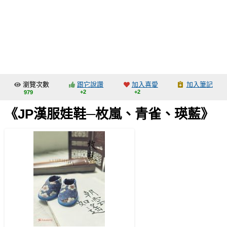
同人社團
工作委託
同人宣傳看板
繪圖藝廊
瀏覽次數
跟它說讚
加入喜愛
加入筆記
交流中心
+2
+2
979
攤位轉讓區
《JP漢服娃鞋─枚嵐、青雀、瑛藍》
會員功能選單
會員中心
註冊會員
登入