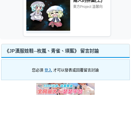
兩人的拼圖(上)
東方Project 溫馨向
《JP漢服娃鞋─枚嵐、青雀、瑛藍》 留言討論
您必須
登入
才可以發表或回覆留言討論