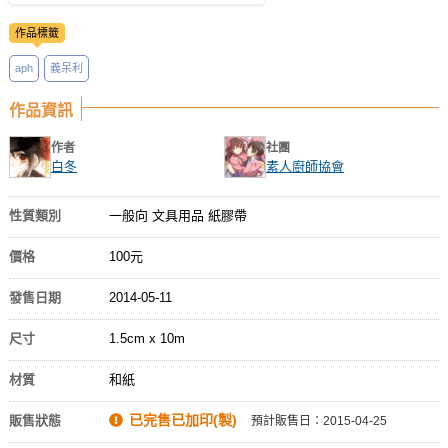
作品標籤
aph
義呆利
作品資訊
作者
社團
白冬
素人廚師協會
性質類別
一般向 文具用品 紙膠帶
價格
100元
發售日期
2014-05-11
尺寸
1.5cm x 10m
材質
和紙
已完售已加印(製)
販售狀態
預計販售日：2015-04-25