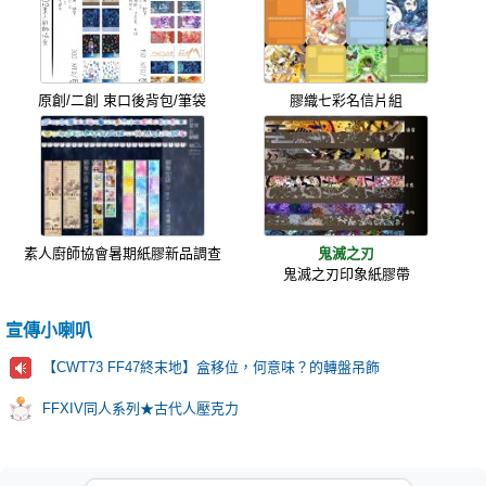
原創/二創 束口後背包/筆袋
膠織七彩名信片組
素人廚師協會暑期紙膠新品調查
鬼滅之刃
鬼滅之刃印象紙膠帶
宣傳小喇叭
【CWT73 FF47終末地】盒移位，何意味？的轉盤吊飾
FFXIV同人系列★古代人壓克力