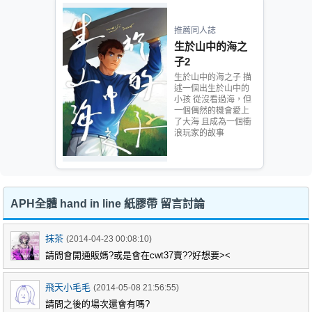
推薦同人誌
生於山中的海之
子2
生於山中的海之子 描
述一個出生於山中的
小孩 從沒看過海，但
一個偶然的機會愛上
了大海 且成為一個衝
浪玩家的故事
APH全體 hand in line 紙膠帶 留言討論
抹茶
(2014-04-23 00:08:10)
請問會開通販媽?或是會在cwt37賣??好想要><
飛天小毛毛
(2014-05-08 21:56:55)
請問之後的場次還會有嗎?