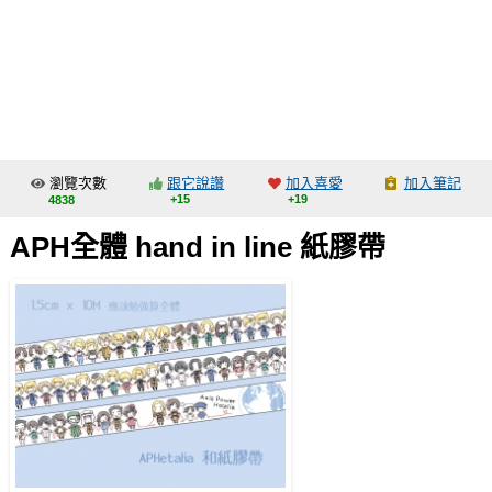
同人社團
工作委託
同人宣傳看板
繪圖藝廊
瀏覽次數
跟它說讚
加入喜愛
加入筆記
交流中心
+15
+19
4838
攤位轉讓區
APH全體 hand in line 紙膠帶
會員功能選單
會員中心
註冊會員
登入