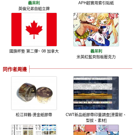
義呆利
APH超實用索引貼紙
英倫兄弟自組立牌
國旗杯墊 第二彈~ 08 加拿大
義呆利
米英紅藍貝殼板壓克力
同作者周邊
松江祥鶴-燙金紙膠帶
CWT新品紙膠帶印量調查[燙雷射、
型拔、素材]