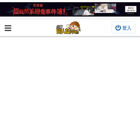
登入
BOOKY書集倉庫
同人作品
同人誌
同人周邊
同人數位作品
活動&消息
同人誌活動
最新消息
同人相關店家
宣傳&交流