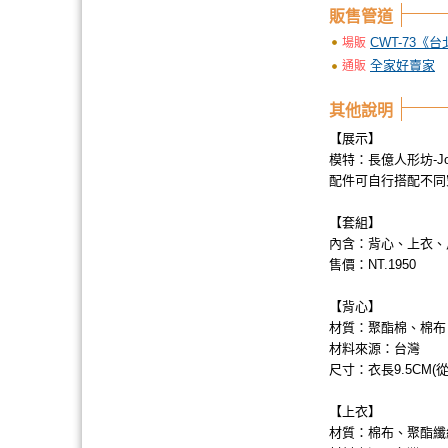
販售管道
CWT-73《
場販
全家好賣家
通販
其他說明
【展示】
模特：長億人形坊-Join
配件可自行搭配不同
【套組】
內含：背心、上衣、
售價：NT.1950
【背心】
材質：聚酯棉、棉布
材料來源：台灣
尺寸：衣長9.5CM(
【上衣】
材質：棉布、聚酯纖