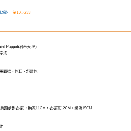
台北場》
第1天:G33
t-Puppet(君奉天JP)
穿法
馬面裙、包鞋、斜背包
從肩頸處到衣襬)，胸寬11CM，衣襬寬12CM，綁帶15CM
維