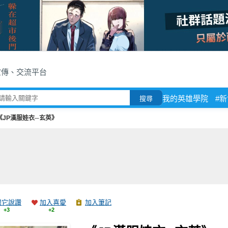
宣傳、交流平台
我的英雄學院
#
搜尋
《JP漢服娃衣─玄英》
跟它說讚
加入喜愛
加入筆記
+3
+2