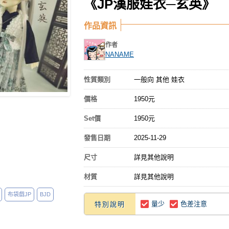
《JP漢服娃衣─玄英》
作品資訊
作者
NANAME
性質類別
一般向 其他 娃衣
價格
1950元
Set價
1950元
發售日期
2025-11-29
尺寸
詳見其他說明
材質
詳見其他說明
布袋戲JP
BJD
量少
色差注意
特別說明