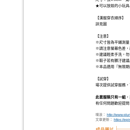
★可以放娃的小玩具
【漢服穿衣順序】
詳見圖
【注意】
※尺寸皆為平鋪測量，
※請注意螢幕色差，
※建議輕柔手洗，勿丟
※鞋子若有髒汙建議
※本品適用『無限期
【試穿】
場次提供試穿服務，
此套服裝只有一組
，
有任何問題歡迎提問
噗浪：
http://www.p
文章更新：
https://e
成品圖片