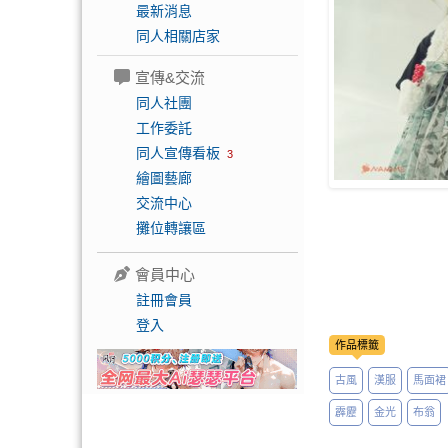
最新消息
同人相關店家
宣傳&交流
同人社團
工作委託
同人宣傳看板
3
繪圖藝廊
交流中心
攤位轉讓區
會員中心
註冊會員
登入
作品標籤
古風
漢服
馬面裙
霹靂
金光
布翁