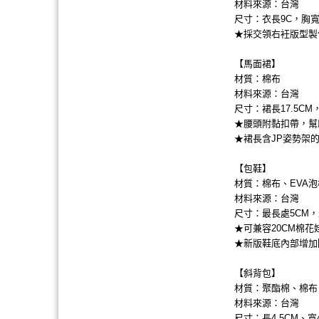
材料來源：台灣
尺寸：衣長9C，胸寬9
★採交領右衽版型製
【馬面裙】
材質：棉布
材料來源：台灣
尺寸：裙長17.5C
★腰頭附黏扣帶，幫
★裙長含JP姿勢架
【包鞋】
材質：棉布、EVA
材料來源：台灣
尺寸：最長處5CM，
★可兼容20CM棉花
★新版鞋底內部增加
【斜背包】
材質：聚酯棉、棉布
材料來源：台灣
尺寸：長4.5CM、寬