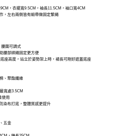
CM，衣襬寬9.5CM，袖長11.5CM，袖口寬4CM
作，左右兩側皆有緞帶做固定繫繩
M，腰圍可調式
助腰部綁繩固定更方便
的底座高度，站立於姿勢架上時，裙長可剛好遮蓋底座
泡棉、聚酯纖維
最寬處3.5CM
娃使用
防染布打底，整體質感更提升
、五金
4CM，鍊長25CM