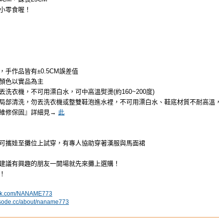
小零食喔！
手作品皆有±0.5CM誤差值
顏色以實品為主
洗衣機，不可用漂白水，可中高溫熨燙(約160~200度)
局部清洗，勿丟洗衣機或整雙鞋泡進水裡，不可用漂白水、鞋底材質不耐高溫
維修保固』詳細見→
此
可攜娃至攤位上試穿，有專人協助穿著漢服與馬面裙
建議有興趣的朋友一開場就先來攤上選購！
！
lurk.com/NANAME773
pisode.cc/about/naname773