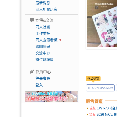
最新消息
同人相關店家
宣傳&交流
同人社團
工作委託
同人宣傳看板
3
繪圖藝廊
交流中心
攤位轉讓區
會員中心
註冊會員
作品標籤
登入
TRIGUN MAXIMUM
販售管道
CWT-73《
場販
2026 NiCE
場販