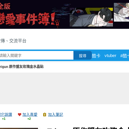
宣傳、交流平台
vtuber
酷卡
#酷
搜尋
Trigun 原作盟友玫瑰金水晶貼
跟它說讚
加入喜愛
加入筆記
+1
+2