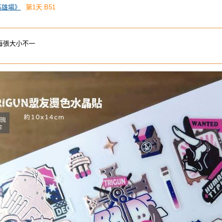
《高雄場》
第1天:B51
每張大小不一