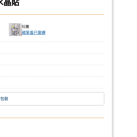
金水晶貼
社團
親笨蛋已棄療
附包裝