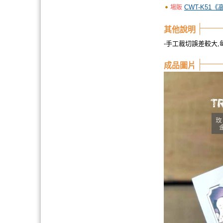
CWT-K51
場販
其他說明
-手工裁切誤差較大,
成品圖片