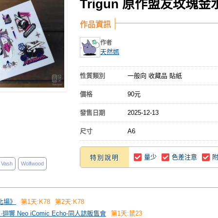
Trigun 原作盟友玫瑰
作品資訊
作者
天然嫣
性質類別
一般向 收藏品 貼紙
價格
90元
發售日期
2025-12-13
尺寸
A6
量少
色差注意
特別說明
Vash
Wolfwood
台北場》
第1天:K78
第2天:K78
 創·迴響 Neo iComic Echo-同人誌販售會
第1天:鼠23