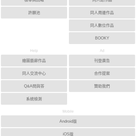
許願池
同人周邊作品
同人數位作品
BOOKY
Help
Ad
繪圖藝廊作品
刊登廣告
同人交流中心
合作提案
Q&A問與答
贊助我們
系統檢測
Mobile
Android版
iOS版