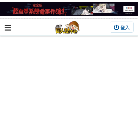
登入
BOOKY書集倉庫
同人作品
同人誌
同人周邊
同人數位作品
活動&消息
同人誌活動
最新消息
同人相關店家
宣傳&交流