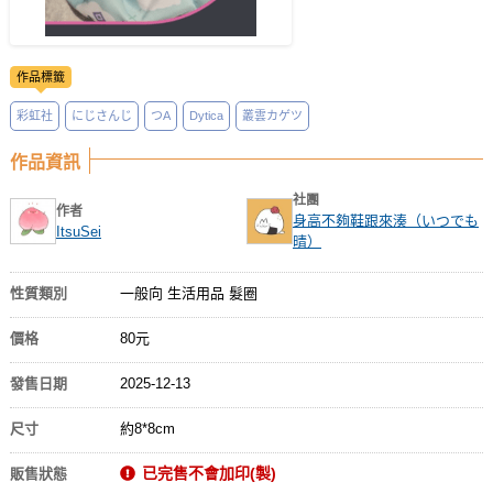
作品標籤
彩虹社
にじさんじ
つA
Dytica
叢雲カゲツ
作品資訊
社團
作者
身高不夠鞋跟來湊（いつでも
ItsuSei
晴）
性質類別
一般向 生活用品 髮圈
價格
80元
發售日期
2025-12-13
尺寸
約8*8cm
已完售不會加印(製)
販售狀態