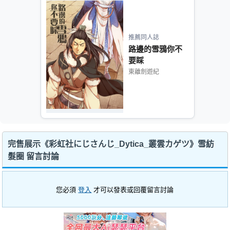
推薦同人誌
路邊的雪鴉你不
要睬
東離劍遊紀
完售展示《彩虹社にじさんじ_Dytica_叢雲カゲツ》雪紡
髮圈 留言討論
您必須
登入
才可以發表或回覆留言討論