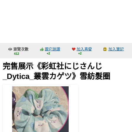
同人社團
工作委託
同人宣傳看板
繪圖藝廊
瀏覽次數
跟它說讚
加入喜愛
加入筆記
交流中心
+2
+2
412
攤位轉讓區
完售展示《彩虹社にじさんじ
會員功能選單
_Dytica_叢雲カゲツ》雪紡髮圈
會員中心
註冊會員
登入