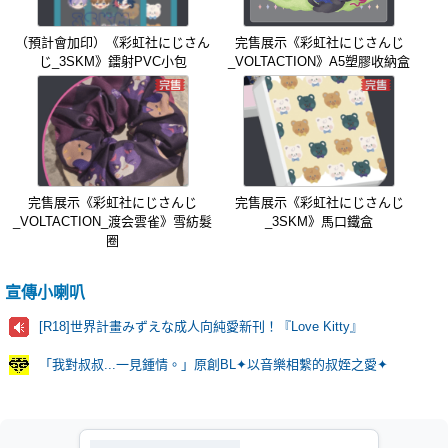
（預計會加印）《彩虹社にじさん
完售展示《彩虹社にじさんじ
じ_3SKM》鐳射PVC小包
_VOLTACTION》A5塑膠收納盒
完售展示《彩虹社にじさんじ
完售展示《彩虹社にじさんじ
_VOLTACTION_渡会雲雀》雪紡髮
_3SKM》馬口鐵盒
圈
宣傳小喇叭
[R18]世界計畫みずえな成人向純愛新刊！『Love Kitty』
「我對叔叔...一見鍾情。」原創BL✦以音樂相繫的叔姪之愛✦