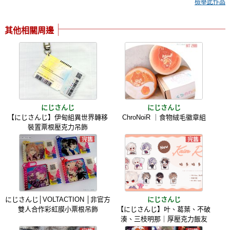
檢舉此作品
其他相關周邊
にじさんじ
にじさんじ
【にじさんじ】伊甸組異世界轉移
ChroNoiR ｜食物絨毛徽章組
裝置票根壓克力吊飾
にじさんじ│VOLTACTION │非官方
にじさんじ
雙人合作彩虹膜小票根吊飾
【にじさんじ】叶、葛葉、不破
湊、三枝明那｜厚壓克力飯友