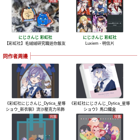
にじさんじ 彩虹社
にじさんじ 彩虹社
【彩虹社】毛絨絨研究職迷你飯友
Luxiem - 明信片
同作者周邊
《彩虹社にじさんじ_Dytica_星導
《彩虹社にじさんじ_Dytica_星導
ショウ_新衣裝》流沙壓克力吊飾
ショウ》馬口鐵盒