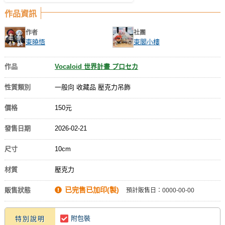
作品資訊
作者
社團
東曉悟
東閣小樓
作品
Vocaloid 世界計畫 プロセカ
性質類別
一般向 收藏品 壓克力吊飾
價格
150元
發售日期
2026-02-21
尺寸
10cm
材質
壓克力
已完售已加印(製)
販售狀態
預計販售日：0000-00-00
附包裝
特別說明