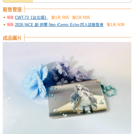
販售管道
CWT-73《台北場》
第1天:R05
第2天:R05
場販
2026 NiCE 創·迴響 Neo iComic Echo-同人誌販售會
第1天:N38
場販
成品圖片