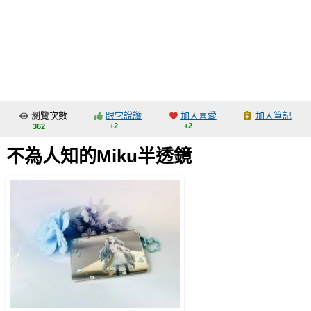
同人社團
工作委託
同人宣傳看板
繪圖藝廊
瀏覽次數
跟它說讚
加入喜愛
加入筆記
交流中心
+2
+2
362
攤位轉讓區
不為人知的Miku半透鏡
會員功能選單
會員中心
註冊會員
登入