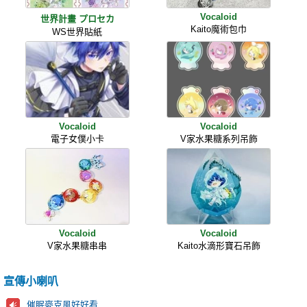
Vocaloid
世界計畫 プロセカ
Kaito魔術包巾
WS世界貼紙
Vocaloid
Vocaloid
電子女僕小卡
V家水果糖系列吊飾
Vocaloid
Vocaloid
V家水果糖串串
Kaito水滴形寶石吊飾
宣傳小喇叭
催眠麥克風好好看