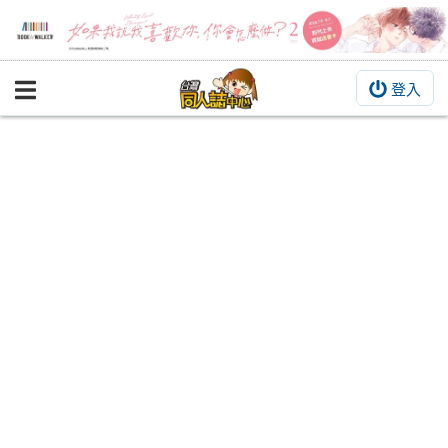
登入
BOOKY書集倉庫
同人作品
同人誌
同人周邊
同人數位作品
活動&消息
同人誌活動
最新消息
同人相關店家
宣傳&交流