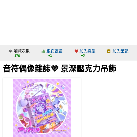
同人社團
工作委託
同人宣傳看板
繪圖藝廊
瀏覽次數
跟它說讚
加入喜愛
加入筆記
交流中心
+1
+3
176
攤位轉讓區
音符偶像雜誌💜 景深壓克力吊飾
會員功能選單
會員中心
註冊會員
登入