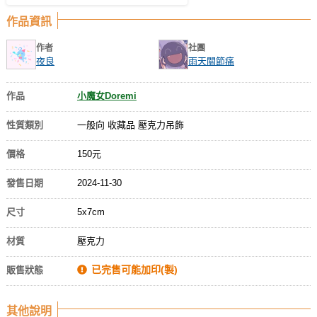
作品資訊
作者
社團
夜良
雨天關節痛
作品
小魔女Doremi
性質類別
一般向 收藏品 壓克力吊飾
價格
150元
發售日期
2024-11-30
尺寸
5x7cm
材質
壓克力
已完售可能加印(製)
販售狀態
其他說明