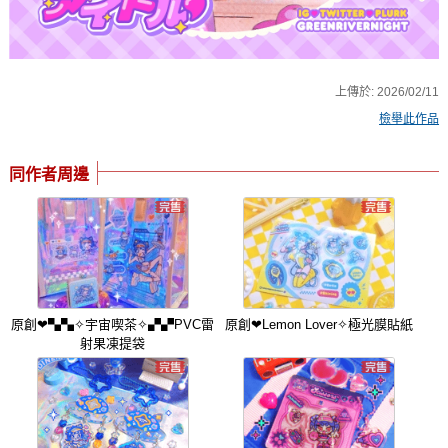
上傳於:
2026/02/11
檢舉此作品
同作者周邊
原創❤▚▚✧宇宙喫茶✧▞▞PVC雷
原創❤Lemon Lover✧極光膜貼紙
射果凍提袋