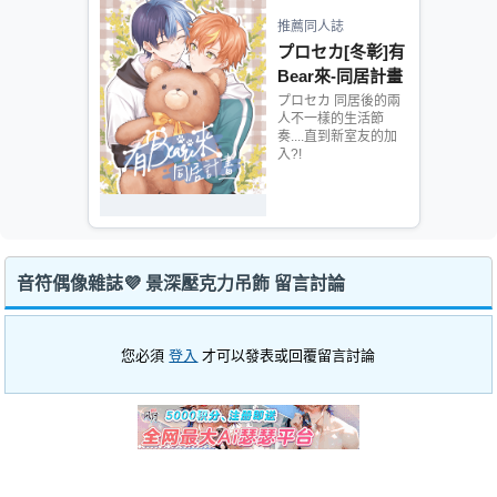
推薦同人誌
プロセカ[冬彰]有
Bear來-同居計畫
プロセカ 同居後的兩
人不一樣的生活節
奏....直到新室友的加
入?!
音符偶像雜誌💜 景深壓克力吊飾 留言討論
您必須
登入
才可以發表或回覆留言討論