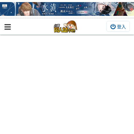
登入
BOOKY書集倉庫
同人作品
同人誌
同人周邊
同人數位作品
活動&消息
同人誌活動
最新消息
同人相關店家
宣傳&交流