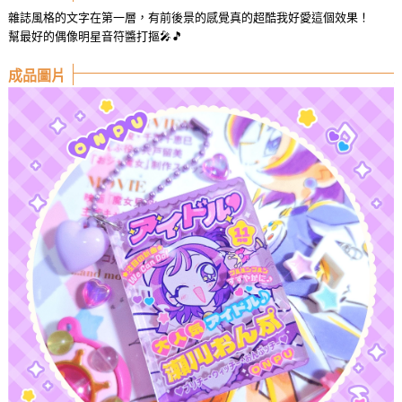
雜誌風格的文字在第一層，有前後景的感覺真的超酷我好愛這個效果！
幫最好的偶像明星音符醬打摳🎤🎵
成品圖片