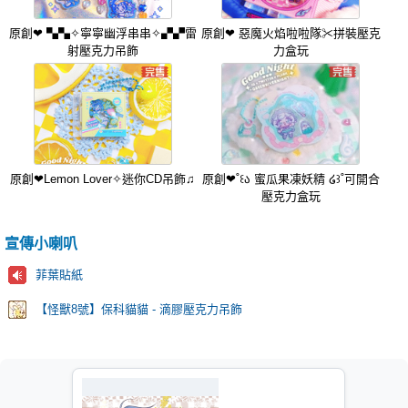
原創❤ ▚▚✧寧寧幽浮串串✧▞▞雷
原創❤ 惡魔火焰啦啦隊✂拼裝壓克
射壓克力吊飾
力盒玩
原創❤Lemon Lover✧迷你CD吊飾♫
原創❤˚꒰ა 蜜瓜果凍妖精 ໒꒱˚可開合
壓克力盒玩
宣傳小喇叭
菲葉貼紙
【怪獸8號】保科貓貓 - 滴膠壓克力吊飾