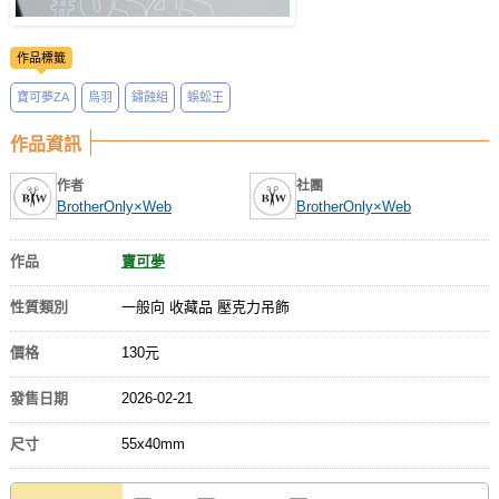
作品標籤
寶可夢ZA
烏羽
鏽蝕組
蜈蚣王
作品資訊
作者
社團
BrotherOnly×Web
BrotherOnly×Web
作品
寶可夢
性質類別
一般向 收藏品 壓克力吊飾
價格
130元
發售日期
2026-02-21
尺寸
55x40mm