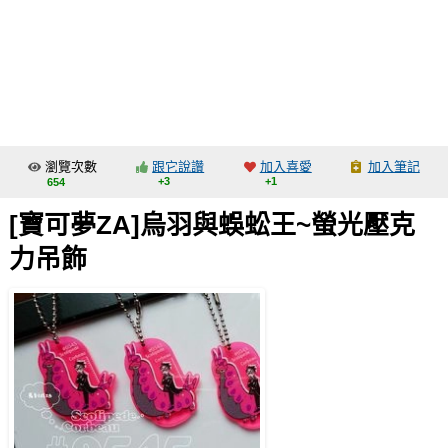
同人社團
工作委託
同人宣傳看板
繪圖藝廊
瀏覽次數
跟它說讚
加入喜愛
加入筆記
交流中心
+3
+1
654
攤位轉讓區
[寶可夢ZA]烏羽與蜈蚣王~螢光壓克
會員功能選單
力吊飾
會員中心
註冊會員
登入