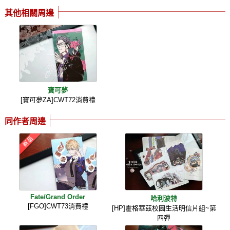
其他相關周邊
寶可夢
[寶可夢ZA]CWT72消費禮
同作者周邊
Fate/Grand Order
哈利波特
[FGO]CWT73消費禮
[HP]霍格華茲校園生活明信片組~第
四彈