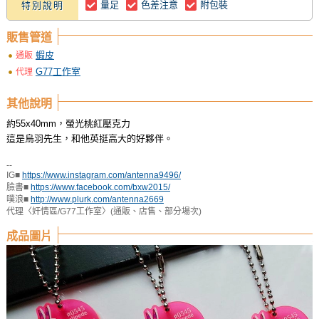
量足
色差注意
附包裝
特別說明
販售管道
蝦皮
通販
G77工作室
代理
其他說明
約55x40mm，螢光桃紅壓克力
這是烏羽先生，和他英挺高大的好夥伴。
--
IG■
https://www.instagram.com/antenna9496/
臉書■
https://www.facebook.com/bxw2015/
噗浪■
http://www.plurk.com/antenna2669
代理〈奸情區/G77工作室〉(通販、店售、部分場次)
成品圖片