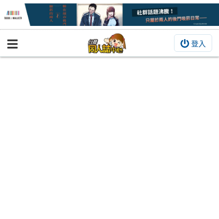
登入
BOOKY書集倉庫
同人作品
同人誌
同人周邊
同人數位作品
活動&消息
同人誌活動
最新消息
同人相關店家
宣傳&交流