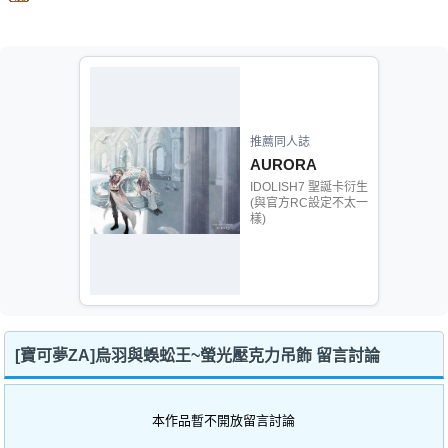
推薦同人誌
AURORA
IDOLISH7 聖誕卡衍生
(與官方RC設定不太一
樣)
[寶可夢ZA]烏羽與蜈蚣王~螢光壓克力吊飾 留言討論
本作品暫不開放留言討論