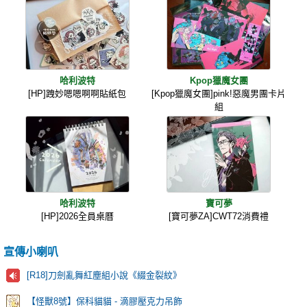
哈利波特
Kpop獵魔女團
[HP]跩妙嗯嗯啊啊貼紙包
[Kpop獵魔女團]pink!惡魔男團卡片
組
哈利波特
寶可夢
[HP]2026全員桌曆
[寶可夢ZA]CWT72消費禮
宣傳小喇叭
[R18]刀劍亂舞紅塵組小說《綴金裂紋》
【怪獸8號】保科貓貓 - 滴膠壓克力吊飾