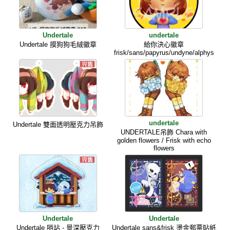
Undertale
undertale
Undertale 摸狗狗毛絨徽章
給你決心徽章
frisk/sans/papyrus/undyne/alphys
undertale
Undertale 雙面透明壓克力吊飾
UNDERTALE吊飾 Chara with
golden flowers / Frisk with echo
flowers
Undertale
Undertale
Undertale 哨站 - 景深壓克力
Undertale sans&frisk 燙金郵票貼紙