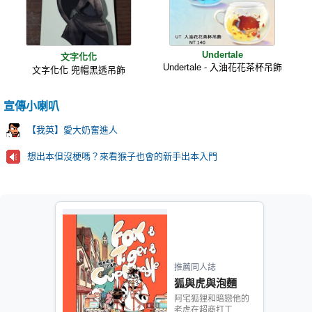
Undertale
文字化化
Undertale - 入油花花茶杯吊飾
文字化化 兜帽黑透吊飾
宣傳小喇叭
【我英】愛大奶奮進人
想出本但沒梗嗎？來看猴子也會的新手出本入門
推薦同人誌
狐與虎與泡麵
阿宅狐狸和暗戀他的
老虎在超商打工