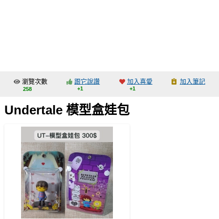
同人社團
工作委託
同人宣傳看板
繪圖藝廊
瀏覽次數
跟它說讚
加入喜愛
加入筆記
交流中心
+1
+1
258
攤位轉讓區
Undertale 模型盒娃包
會員功能選單
會員中心
註冊會員
登入