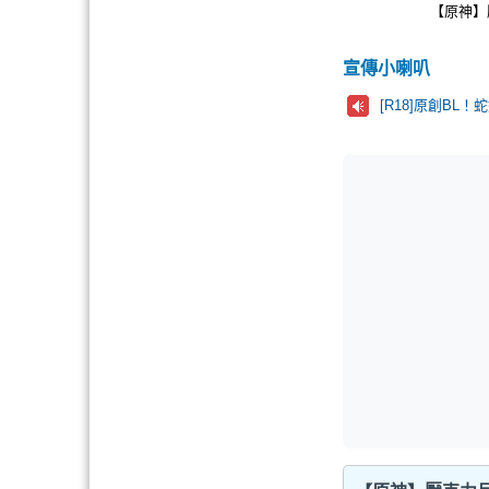
【原神】壓
宣傳小喇叭
[R18]原創BL！