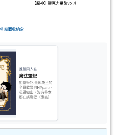
【原神】壓克力吊飾vol.4
4! 霧面收納盒
推薦同人誌
魔法筆記
盜墓筆記 瓶邪為主的
全員歡樂向HPparo，
私設如山，沒有整本
都在談戀愛（應該）