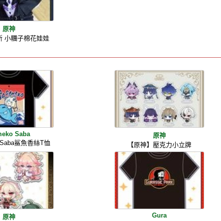
原神
斯 小糰子棉花娃娃
eko Saba
原神
】Saba鯊魚香絲T恤
【原神】壓克力小立牌
Gura
原神