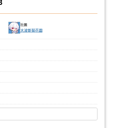
3
社團
大波斯菊花園