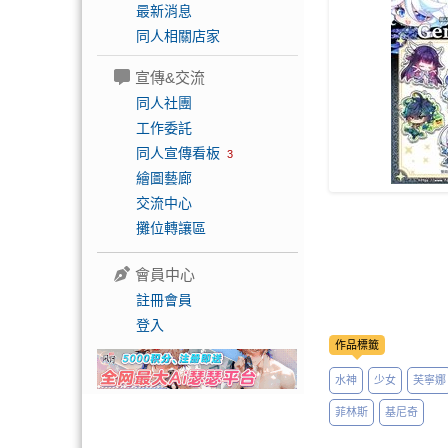
最新消息
同人相關店家
宣傳&交流
同人社團
工作委託
同人宣傳看板
3
繪圖藝廊
交流中心
攤位轉讓區
會員中心
註冊會員
登入
作品標籤
水神
少女
芙寧娜
菲林斯
基尼奇