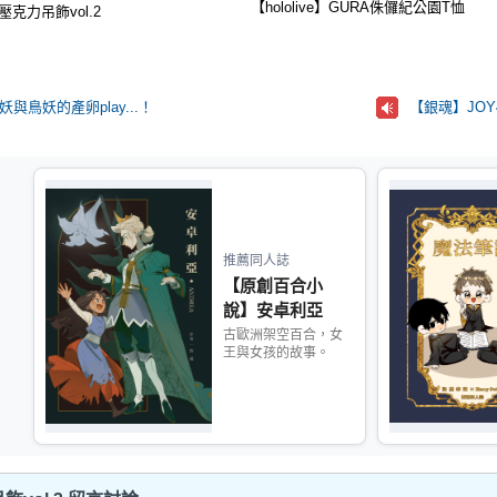
【hololive】GURA侏儸紀公園T恤
克力吊飾vol.2
蛇妖與鳥妖的產卵play...！
【銀魂】JOY
推薦同人誌
【原創百合小
說】安卓利亞
古歐洲架空百合，女
王與女孩的故事。