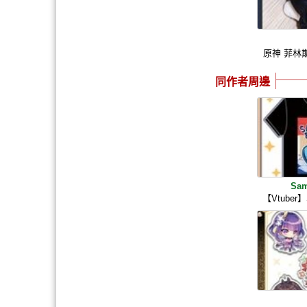
原神 菲林
同作者周邊
Sam
【Vtuber