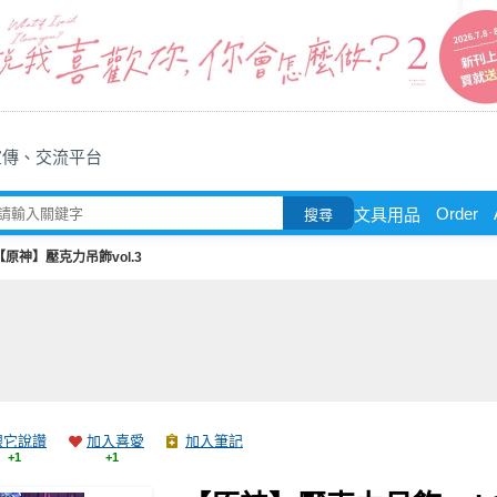
宣傳、交流平台
Order
文具用品
搜尋
【原神】壓克力吊飾vol.3
跟它說讚
加入喜愛
加入筆記
+1
+1