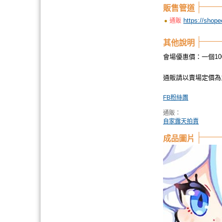
販售管道
https://shope
通販
其他說明
會場優惠價：一個10
通販請以賣場定價為
FB粉絲團
通販：
自家露天拍賣
成品圖片