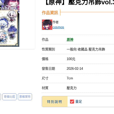
【原神】壓克力吊飾vol.
作品資訊
作者
cosmos
作品
原神
性質類別
一般向 收藏品 壓克力吊飾
價格
100元
發售日期
2026-02-14
尺寸
7cm
材質
壓克力
哥倫比婭
那維萊特
量足
特別說明