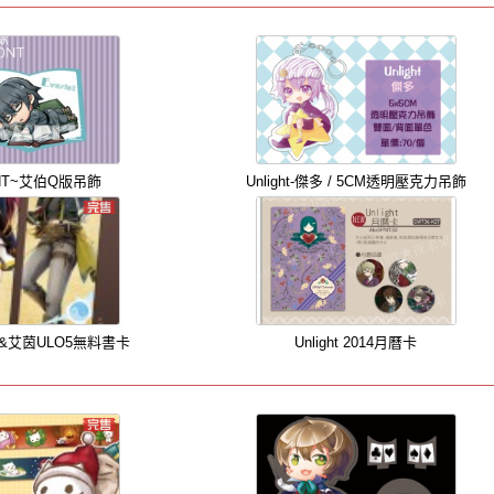
GHT~艾伯Q版吊飾
Unlight-傑多 / 5CM透明壓克力吊飾
瑞爾&艾茵ULO5無料書卡
Unlight 2014月曆卡