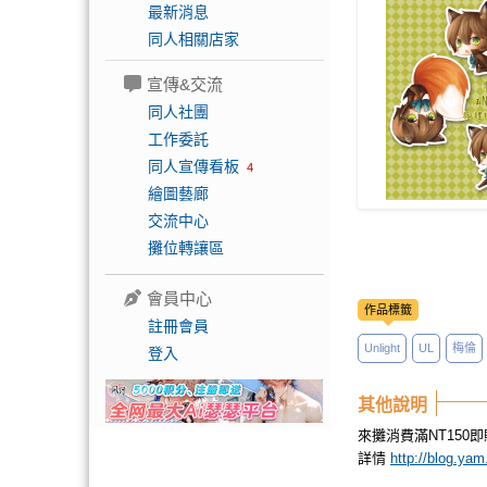
最新消息
同人相關店家
宣傳&交流
同人社團
工作委託
同人宣傳看板
4
繪圖藝廊
交流中心
攤位轉讓區
會員中心
作品標籤
註冊會員
Unlight
UL
梅倫
登入
其他說明
來攤消費滿NT150
詳情
http://blog.ya