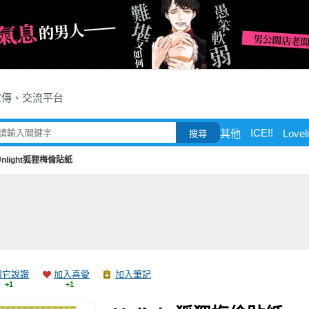
宣傳、交流平台
ICE!!
其他
Love
搜尋
Unlight狐狸梅倫貼紙
跟它說讚
加入喜愛
加入筆記
+1
+1