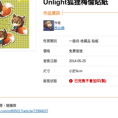
Unlight狐狸梅倫貼紙
作品資訊
作者
西瓜精
性質類別
一般向 收藏品 貼紙
價格
免費發放
發售日期
2014-05-25
尺寸
小於6cm
已完售不會加印(製)
販售狀態
即贈，隨機款
m.com/st805017/article/72994037