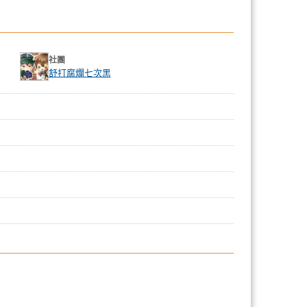
社團
舒打腐爛七次黑