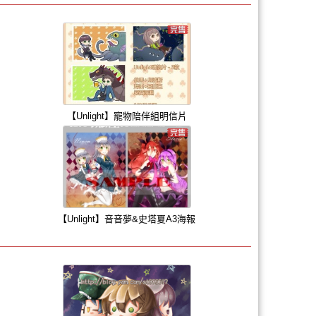
【Unlight】寵物陪伴組明信片
【Unlight】音音夢&史塔夏A3海報