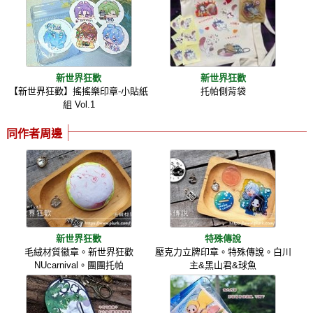
新世界狂歡
新世界狂歡
【新世界狂歡】搖搖樂印章-小貼紙
托帕側背袋
組 Vol.1
同作者周邊
新世界狂歡
特殊傳說
毛絨材質徽章。新世界狂歡
壓克力立牌印章。特殊傳說。白川
NUcarnival。團團托帕
主&黑山君&球魚