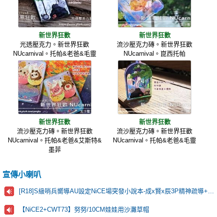
新世界狂歡
新世界狂歡
光透壓克力。新世界狂歡
流沙壓克力磚。新世界狂歡
NUcarnival。托帕&老爸&毛靈
NUcarnival。崑西托帕
新世界狂歡
新世界狂歡
流沙壓克力磚。新世界狂歡
流沙壓克力磚。新世界狂歡
NUcarnival。托帕&老爸&艾斯特&
NUcarnival。托帕&老爸&毛靈
墨菲
宣傳小喇叭
[R18]S級哨兵嚮導AU設定NiCE場突發小說本-成x賢x辰3P精神疏導+靈肉合一🫶
【NiCE2+CWT73】努努/10CM娃娃用沙灘草帽