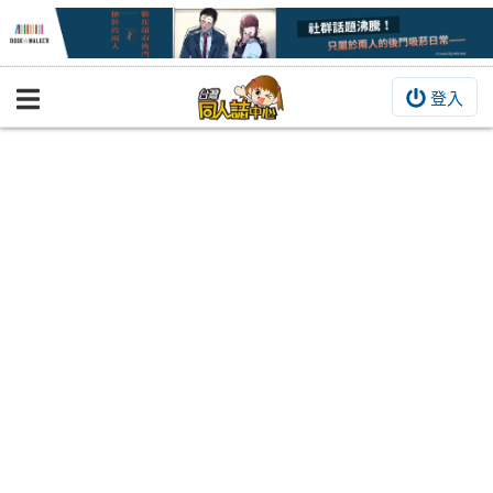
登入
BOOKY書集倉庫
同人作品
同人誌
同人周邊
同人數位作品
活動&消息
同人誌活動
最新消息
同人相關店家
宣傳&交流