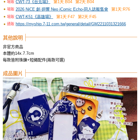
CWT-73《台北場》
第1天:B04
第2天:B04
場販
2026 NiCE 創·迴響 Neo iComic Echo-同人誌販售會
第1天:R76
場販
CWT-K51《高雄場》
第1天:F47
第2天:F45
場販
https://myship.7-11.com.tw/general/detail/GM2211031321666
通販
其他說明
非官方商品
本體約14x.7.7cm
每款皆附珠鍊+短繩配件(兩款可選)
成品圖片