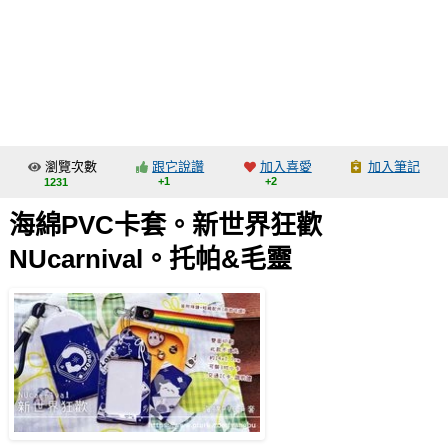
同人社團
工作委託
同人宣傳看板
繪圖藝廊
瀏覽次數
跟它說讚
加入喜愛
加入筆記
交流中心
+1
+2
1231
攤位轉讓區
海綿PVC卡套。新世界狂歡
會員功能選單
NUcarnival。托帕&毛靈
會員中心
註冊會員
登入