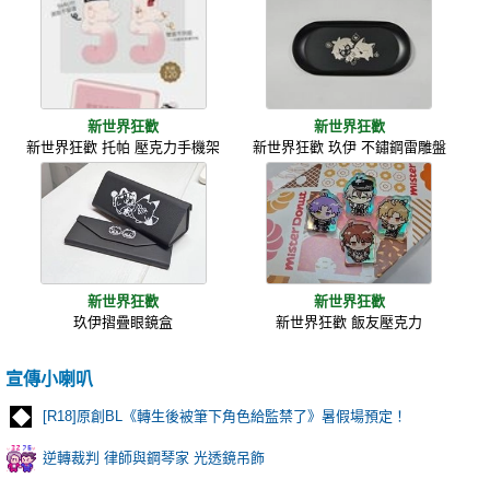
新世界狂歡
新世界狂歡
新世界狂歡 托帕 壓克力手機架
新世界狂歡 玖伊 不鏽鋼雷雕盤
新世界狂歡
新世界狂歡
玖伊摺疊眼鏡盒
新世界狂歡 飯友壓克力
宣傳小喇叭
[R18]原創BL《轉生後被筆下角色給監禁了》暑假場預定！
逆轉裁判 律師與鋼琴家 光透鏡吊飾