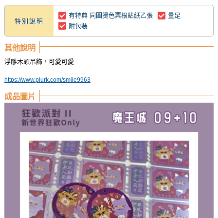
有特典 同圖燙色票根貼紙乙張
量足
特別說明
附包裝
其他說明
浮雕木頭吊飾，可愛可愛
https://www.plurk.com/smile9963
成品圖片