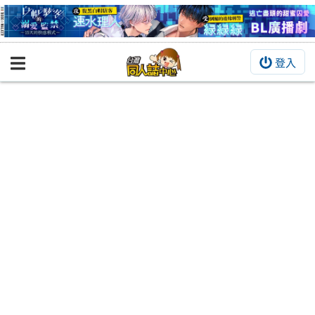
登入
BOOKY書集倉庫
同人作品
同人誌
同人周邊
同人數位作品
活動&消息
同人誌活動
最新消息
同人相關店家
宣傳&交流