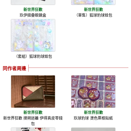
新世界狂歡
新世界狂歡
玖伊摺疊眼鏡盒
（單售）狐球豹球娃包
（套組）狐球豹球娃包
同作者周邊
新世界狂歡
新世界狂歡
新世界狂歡 撲朔迷離 伊得真皮零錢
玖球豹球 燙色票根貼紙
包