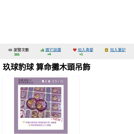
同人社團
工作委託
同人宣傳看板
繪圖藝廊
瀏覽次數
跟它說讚
加入喜愛
加入筆記
交流中心
+4
+1
365
攤位轉讓區
玖球豹球 算命攤木頭吊飾
會員功能選單
會員中心
註冊會員
登入