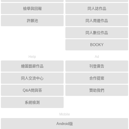
檢舉與回報
同人誌作品
許願池
同人周邊作品
同人數位作品
BOOKY
Help
Ad
繪圖藝廊作品
刊登廣告
同人交流中心
合作提案
Q&A問與答
贊助我們
系統檢測
Mobile
Android版