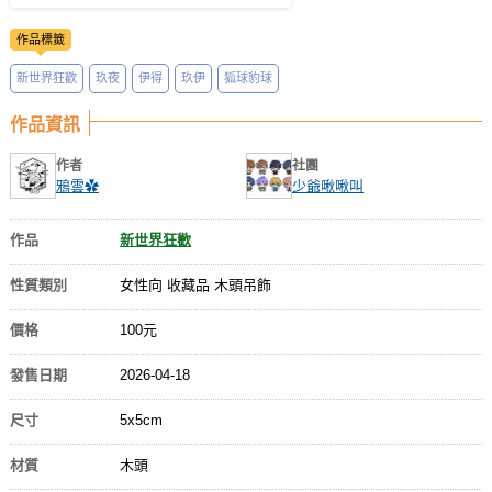
作品標籤
新世界狂歡
玖夜
伊得
玖伊
狐球豹球
作品資訊
作者
社團
鴉雲✿
少爺啾啾叫
作品
新世界狂歡
性質類別
女性向 收藏品 木頭吊飾
價格
100元
發售日期
2026-04-18
尺寸
5x5cm
材質
木頭