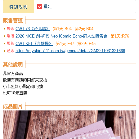
量足
特別說明
販售管道
CWT-73《台北場》
第1天:B04
第2天:B04
場販
2026 NiCE 創·迴響 Neo iComic Echo-同人誌販售會
第1天:R76
場販
CWT-K51《高雄場》
第1天:F47
第2天:F45
場販
https://myship.7-11.com.tw/general/detail/GM2211031321666
通販
其他說明
非官方商品
歡迎有興趣的同好來交換
小卡無料小點心都可換
也可10元直購
成品圖片