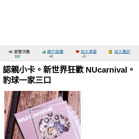
同人社團
工作委託
同人宣傳看板
繪圖藝廊
瀏覽次數
跟它說讚
加入喜愛
加入筆記
交流中心
+2
+1
337
攤位轉讓區
認親小卡。新世界狂歡 NUcarnival。
會員功能選單
豹球一家三口
會員中心
註冊會員
登入