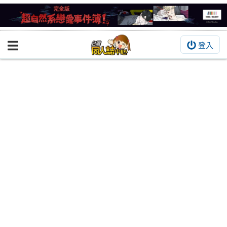
登入
BOOKY書集倉庫
同人作品
同人誌
同人周邊
同人數位作品
活動&消息
同人誌活動
最新消息
同人相關店家
宣傳&交流