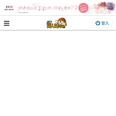
登入
BOOKY書集倉庫
同人作品
同人誌
同人周邊
同人數位作品
活動&消息
同人誌活動
最新消息
同人相關店家
宣傳&交流