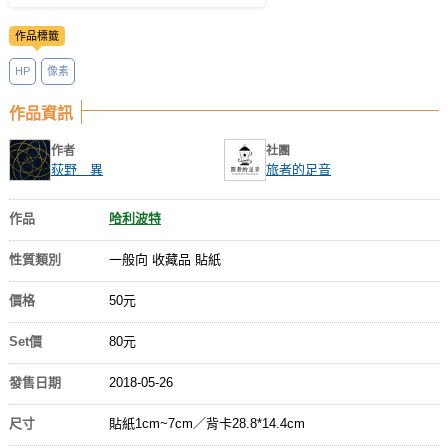
作品標籤
HP
像素
作品資訊
作者
社團
荻野 異
旅者的足音
作品
哈利波特
性質類別
一般向 收藏品 貼紙
價格
50元
Set價
80元
發售日期
2018-05-26
尺寸
貼紙1cm~7cm／背卡28.8*14.4cm