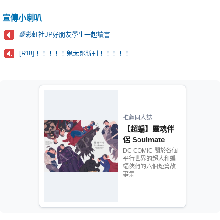
宣傳小喇叭
🌈彩虹社JP好朋友學生一起讀書
[R18]！！！！！鬼太郎新刊！！！！！
推薦同人誌
【超蝙】靈魂伴
侶 Soulmate
DC COMIC 關於各個
平行世界的超人和蝙
蝠俠們的六個短篇故
事集