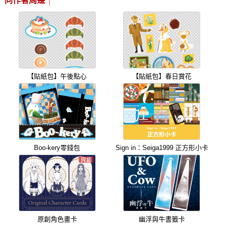
同作者周邊
【貼紙包】午後點心
【貼紙包】春日賞花
Boo-kery零錢包
Sign in：Seiga1999 正方形小卡
原創角色畫卡
幽浮與牛書籤卡