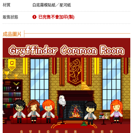
材質
白底霧模貼紙／星河紙
已完售不會加印(製)
販售狀態
成品圖片