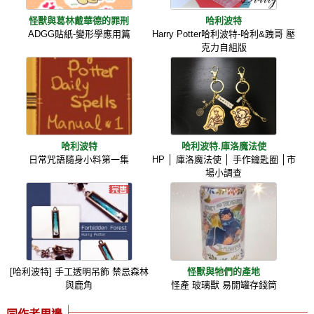
怪獸與葛林戴華德的罪刑
哈利波特
ADGG貼紙-變形學應用篇
Harry Potter哈利波特-哈利&跩哥 壓
克力自組版
哈利波特
哈利波特.庫洛魔法使
日常咒語隨身小料第一集
HP │ 庫洛魔法使 │ 手作鑰匙圈 │市
場小調查
[哈利波特] 手工透明吊飾 禁忌森林
怪獸與牠們的產地
與鹿角
怪產 玻璃獸 易開罐存錢筒