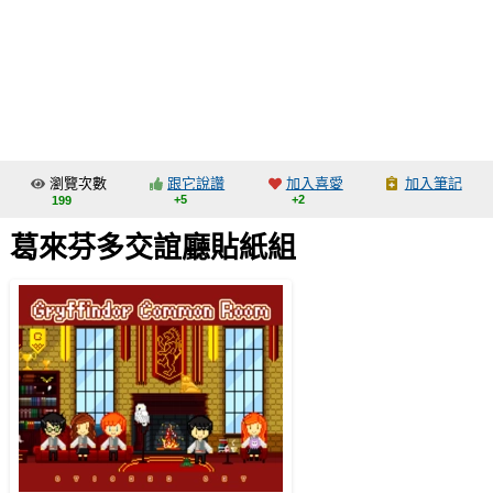
同人社團
工作委託
同人宣傳看板
繪圖藝廊
瀏覽次數
跟它說讚
加入喜愛
加入筆記
交流中心
+5
+2
199
攤位轉讓區
葛來芬多交誼廳貼紙組
會員功能選單
會員中心
註冊會員
登入