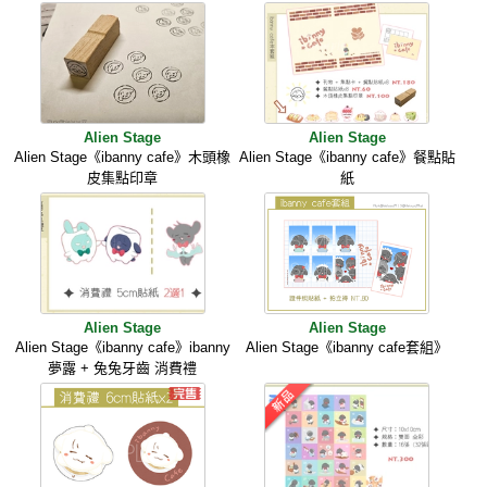
Alien Stage
Alien Stage
Alien Stage《ibanny cafe》木頭橡
Alien Stage《ibanny cafe》餐點貼
皮集點印章
紙
Alien Stage
Alien Stage
Alien Stage《ibanny cafe》ibanny
Alien Stage《ibanny cafe套組》
夢露 + 兔兔牙齒 消費禮