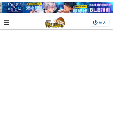
登入
BOOKY書集倉庫
同人作品
同人誌
同人周邊
同人數位作品
活動&消息
同人誌活動
最新消息
同人相關店家
宣傳&交流