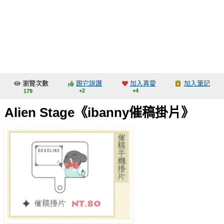
同人社團
工作委託
同人宣傳看板
繪圖藝廊
瀏覽次數
跟它說讚
加入喜愛
加入筆記
交流中心
+2
+4
179
攤位轉讓區
Alien Stage《ibanny催稿掛片》
會員功能選單
會員中心
註冊會員
登入