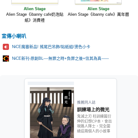
Alien Stage
Alien Stage
Alien Stage《ibanny cafe奶泡貼
Alien Stage《ibanny cafe》萬年曆
紙》消費禮
宣傳小喇叭
NiCE魔審新品! 搖尾巴吊飾/貼紙組/燙色小卡
NiCE新刊-原創BL----無罪之時+負罪之後+信其為真------
推薦同人誌
訓練場上的微光
鬼滅之刃 柱訓練篇衍
伸的幻想CP本，會出
現路人隊士，完全圍
繞這兩個人的小故事