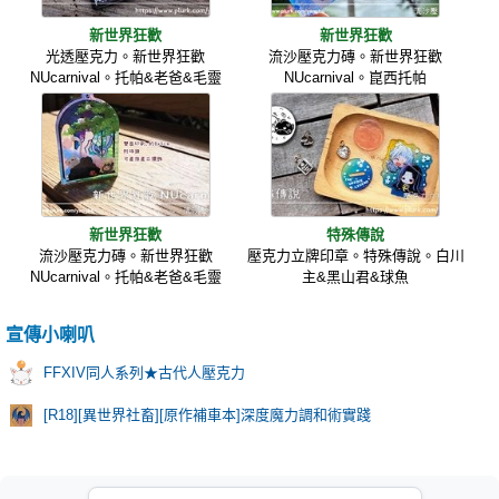
新世界狂歡
新世界狂歡
光透壓克力。新世界狂歡
流沙壓克力磚。新世界狂歡
NUcarnival。托帕&老爸&毛靈
NUcarnival。崑西托帕
新世界狂歡
特殊傳說
流沙壓克力磚。新世界狂歡
壓克力立牌印章。特殊傳說。白川
NUcarnival。托帕&老爸&毛靈
主&黑山君&球魚
宣傳小喇叭
FFXIV同人系列★古代人壓克力
[R18][異世界社畜][原作補車本]深度魔力調和術實踐