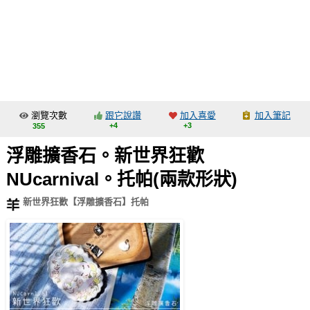
同人社團
工作委託
同人宣傳看板
繪圖藝廊
瀏覽次數
跟它說讚
加入喜愛
加入筆記
交流中心
+4
+3
355
攤位轉讓區
浮雕擴香石。新世界狂歡
會員功能選單
NUcarnival。托帕(兩款形狀)
會員中心
新世界狂歡【浮雕擴香石】托帕
註冊會員
登入