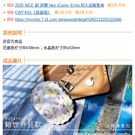
2026 NiCE 創·迴響 Neo iComic Echo-同人誌販售會
第1天:R76
場販
CWT-K51《高雄場》
第1天:F47
第2天:F45
場販
https://myship.7-11.com.tw/general/detail/GM2211031321666
通販
其他說明
非官方商品
花邊款尺寸80x58mm；水晶款尺寸95x53mm
成品圖片