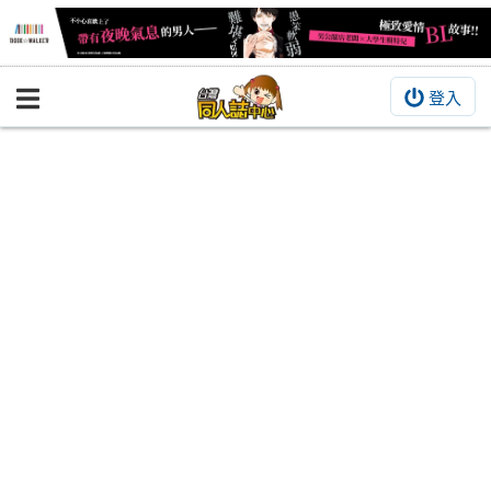
登入
BOOKY書集倉庫
同人作品
同人誌
同人周邊
同人數位作品
活動&消息
同人誌活動
最新消息
同人相關店家
宣傳&交流