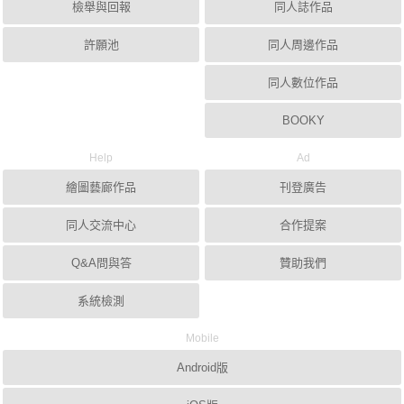
檢舉與回報
同人誌作品
許願池
同人周邊作品
同人數位作品
BOOKY
Help
Ad
繪圖藝廊作品
刊登廣告
同人交流中心
合作提案
Q&A問與答
贊助我們
系統檢測
Mobile
Android版