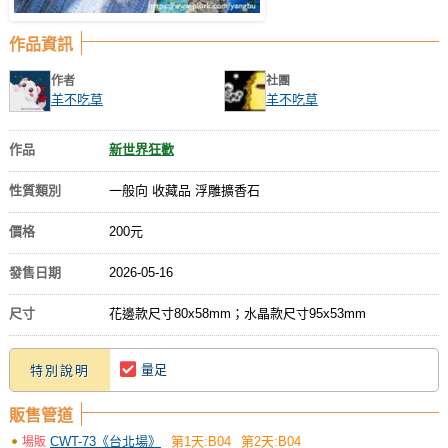
作品資訊
作者
社團
羊不吃草
羊不吃草
作品
新世界狂歡
性質類別
一般向 收藏品 浮雕擴香石
價格
200元
發售日期
2026-05-16
尺寸
花邊款尺寸80x58mm；水晶款尺寸95x53mm
量足
特別說明
販售管道
CWT-73《台北場》
第1天:B04
第2天:B04
場販