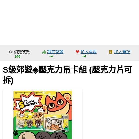
同人社團
工作委託
同人宣傳看板
繪圖藝廊
瀏覽次數
跟它說讚
加入喜愛
加入筆記
交流中心
+4
+4
246
攤位轉讓區
S級郊遊◈壓克力吊卡組 (壓克力片可
會員功能選單
拆)
會員中心
註冊會員
登入