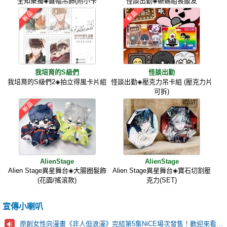
全知衆獨◈鍵帽吊飾(附小卡
怪談出勤◈蜥蜴組長飯友
我培育的S級們
怪談出勤
我培育的S級們2◈拍立得風卡片組
怪談出勤◈壓克力吊卡組 (壓克力片
可拆)
AlienStage
AlienStage
Alien Stage異星舞台◈大腸圈髮飾
Alien Stage異星舞台◈寶石切割壓
(花園/搖滾款)
克力(SET)
宣傳小喇叭
原創女性向漫畫《非人但浪漫》完結第5集NiCE場次發售！歡迎來看看！