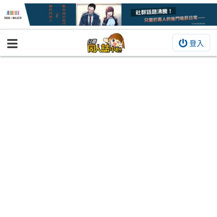
登入
BOOKY書集倉庫
同人作品
同人誌
同人周邊
同人數位作品
活動&消息
同人誌活動
最新消息
同人相關店家
宣傳&交流