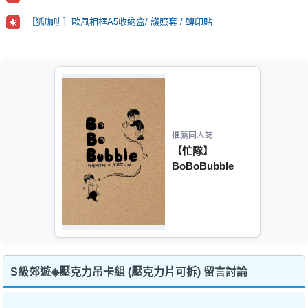
［狐咖啡］歐風相框A5收納盒/ 護照套 / 轉印貼
推薦同人誌
【忙隊】
BoBoBubble
S級郊遊◈壓克力吊卡組 (壓克力片可拆) 留言討論