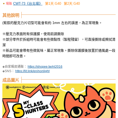
CWT-73《台北場》
第1天:G40
第2天:G40
場販
其他說明
(宥辰的壓克力片切型可能會有約 1mm 左右的誤差，為正常現象。
※壓克力表面附有保護膜，使用前請撕除
※部分零件於拆組時可能會有些微黏性（製程殘留），可直接撕除或擦拭清
潔
※新品可能會帶有些微氣味，屬正常現象。撕除保護膜後放置於通風處一段
時間即可改善。
◈自家蝦皮通販：
https://shopee.tw/nl2016
◈SNS：
https://lit.link/en/nonlight
成品圖片